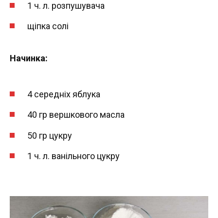
1 ч. л. розпушувача
щіпка солі
Начинка:
4 середніх яблука
40 гр вершкового масла
50 гр цукру
1 ч. л. ванільного цукру