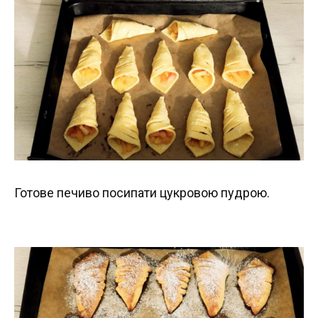
Готове печиво посипати цукровою пудрою.