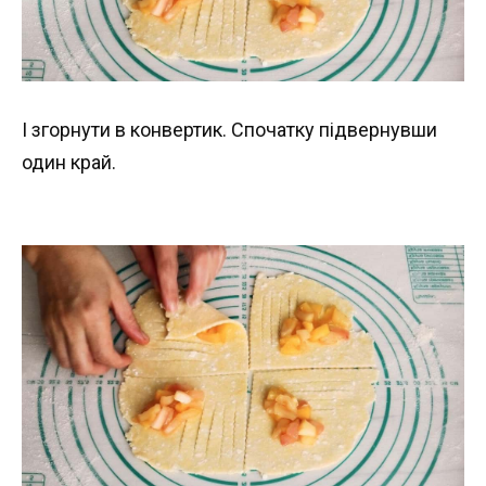
І згорнути в конвертик. Спочатку підвернувши
один край.