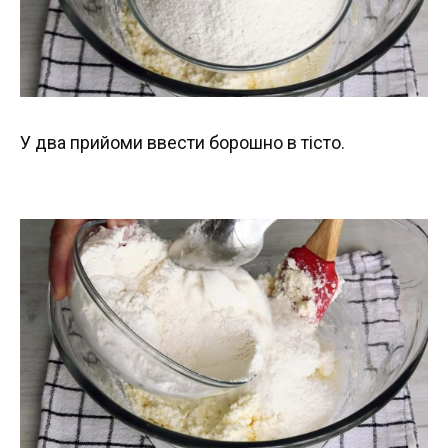
У два прийоми ввести борошно в тісто.