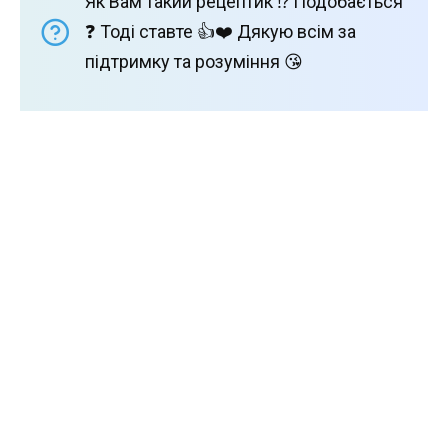
Як Вам такий рецептик ⁉️ Подобається
❓ Тоді ставте 👍❤️ Дякую всім за
підтримку та розуміння 😘