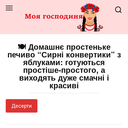
Перейти
до
змісту
🍽️ Домашнє простеньке
печиво “Сирні конвертики” з
яблуками: готуються
простіше-простого, а
виходять дуже смачні і
красиві
Десерти