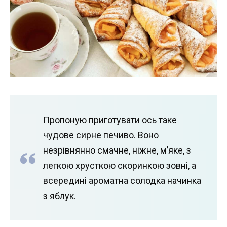
Пропоную приготувати ось таке
чудове сирне печиво. Воно
незрівнянно смачне, ніжне, м’яке, з
легкою хрусткою скоринкою зовні, а
всередині ароматна солодка начинка
з яблук.