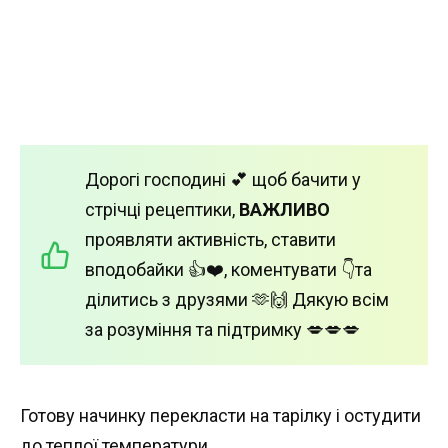
Дорогі господині 💕 щоб бачити у
стрічці рецептики,
ВАЖЛИВО
проявляти активність, ставити
вподобайки 👍❤️, коментувати 👇та
ділитись з друзями 🫶🙌 Дякую всім
за розуміння та підтримку 💋💋💋
Готову начинку перекласти на тарілку і остудити
до теплої температури.