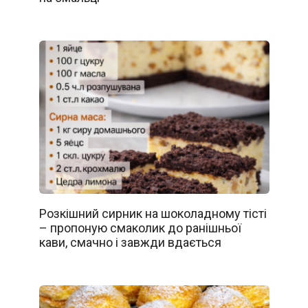
Розкішний сирник на шоколадному тісті
– пропоную смаколик до ранішньої
кави, смачно і завжди вдається