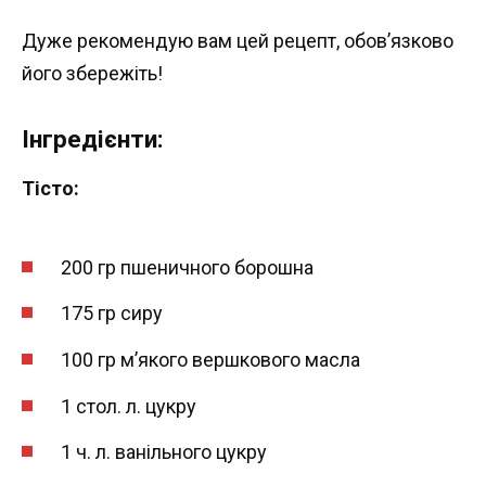
Дуже рекомендую вам цей рецепт, обов’язково
його збережіть!
Інгредієнти:
Тісто:
200 гр пшеничного борошна
175 гр сиру
100 гр м’якого вершкового масла
1 стол. л. цукру
1 ч. л. ванільного цукру