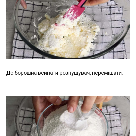
До борошна всипати розпушувач, перемішати.