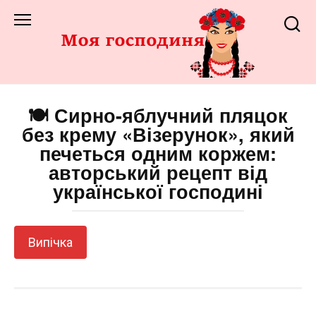
Перейти
до
змісту
🍽️ Сирно-яблучний пляцок
без крему «Візерунок», який
печеться одним коржем:
авторський рецепт від
української господині
Випічка