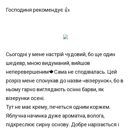
Господиня рекомендує 👍
Сьогодні у мене настрій чудовий, бо ще один
шедевр, мною видуманий, вийшов
неперевершеним🍁Сама не сподівалась. Цей
розріз мене спонукав до назви-«візерунок», бо в
ньому гарно виглядають осінні барви, як
візерунки осені.
Тут не має крему, печеться одним коржем.
Яблучна начинка дуже ароматна, волога,
підкреслює сирну основу. Добре нарізається і