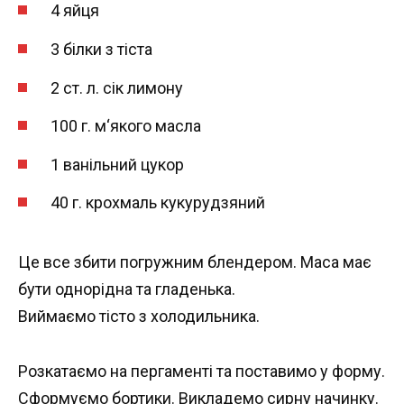
4 яйця
3 білки з тіста
2 ст. л. сік лимону
100 г. м‘якого масла
1 ванільний цукор
40 г. крохмаль кукурудзяний
Це все збити погружним блендером. Маса має
бути однорідна та гладенька.
Виймаємо тісто з холодильника.
Розкатаємо на пергаменті та поставимо у форму.
Сформуємо бортики. Викладемо сирну начинку.