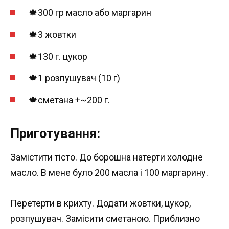
🍁300 гр масло або маргарин
🍁3 жовтки
🍁130 г. цукор
🍁1 розпушувач (10 г)
🍁сметана +~200 г.
Приготування:
Замістити тісто. До борошна натерти холодне
масло. В мене було 200 масла і 100 маргарину.
Перетерти в крихту. Додати жовтки, цукор,
розпушувач. Замісити сметаною. Приблизно