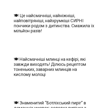
🍽️ Це найсмачніші, найніжніші,
найповітряніші, найхрумкіші СИРНІ
пончики родом з дитинства. Смажила їх
мільйон разів!
🍽️ Найсмачніші млинці на кефірі, які
завжди виходять! Ділюсь рецептом
тоненьких, заварних млинців на
кислому молоці
🍽️ Знаменитий “Ботліхський пиріг” в
домашніх умовах: солодка випічка з