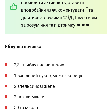
проявляти активність, ставити
вподобайки 👍❤️, коментувати 👇та
ділитись з друзями 🫶🙌 Дякую всім
за розуміння та підтримку 💋💋💋
Яблучна начинка:
2,3 кг. яблук не чищених
1 ванільний цукор, можна корицю
2 апельсинові желе
2 ложки манки
50 гр масла