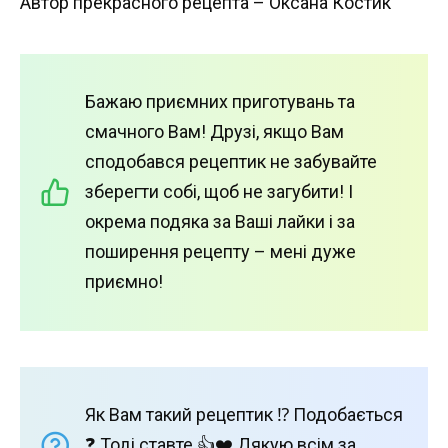
Автор прекрасного рецепта – Оксана Костик
Бажаю приємних приготувань та
смачного Вам! Друзі, якщо Вам
сподобався рецептик не забувайте
зберегти собі, щоб не загубити! І
окрема подяка за Ваші лайки і за
поширення рецепту – мені дуже
приємно!
Як Вам такий рецептик ⁉️ Подобається
❓ Тоді ставте 👍❤️ Дякую всім за