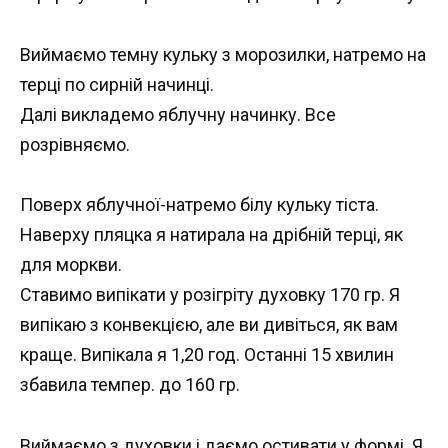
Виймаємо темну кульку з морозилки, натремо на
терці по сирній начинці.
Далі викладемо яблучну начинку. Все
розрівняємо.
Поверх яблучної-натремо білу кульку тіста.
Наверху пляцка я натирала на дрібній терці, як
для моркви.
Ставимо випікати у розігріту духовку 170 гр. Я
випікаю з конвекцією, але ви дивіться, як вам
краще. Випікала я 1,20 год. Останні 15 хвилин
збавила темпер. до 160 гр.
Виймаємо з духовки і даємо остивати у формі. Я