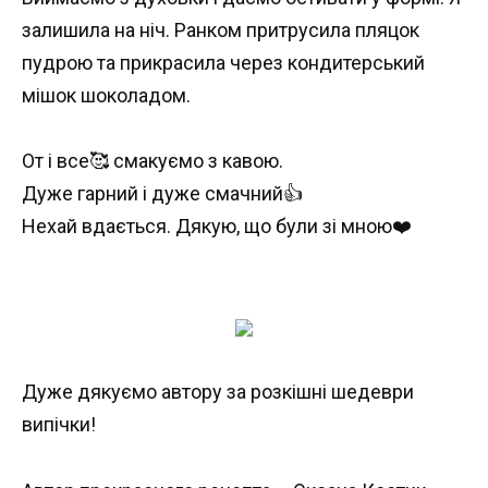
залишила на ніч. Ранком притрусила пляцок
пудрою та прикрасила через кондитерський
мішок шоколадом.
От і все🥰 смакуємо з кавою.
Дуже гарний і дуже смачний👍
Нехай вдається. Дякую, що були зі мною❤️
Дуже дякуємо автору за розкішні шедеври
випічки!