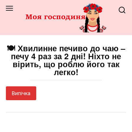
Перейти
до
змісту
🍽️ Хвилинне печиво до чаю –
печу 4 раз за 2 дні! Ніхто не
вірить, що роблю його так
легко!
Випічка