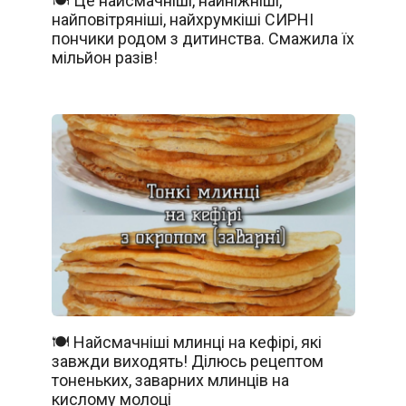
🍽️ Це найсмачніші, найніжніші,
найповітряніші, найхрумкіші СИРНІ
пончики родом з дитинства. Смажила їх
мільйон разів!
🍽️ Найсмачніші млинці на кефірі, які
завжди виходять! Ділюсь рецептом
тоненьких, заварних млинців на
кислому молоці