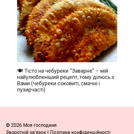
🍽️ Тісто на чебуреки “Заварне” – мій
найулюбленіший рецепт, тому ділюсь з
Вами (чебуреки соковиті, смачні і
пузирчасті)
© 2026 Моя господиня
Зворотній зв’язок
|
Політика конфіденційності