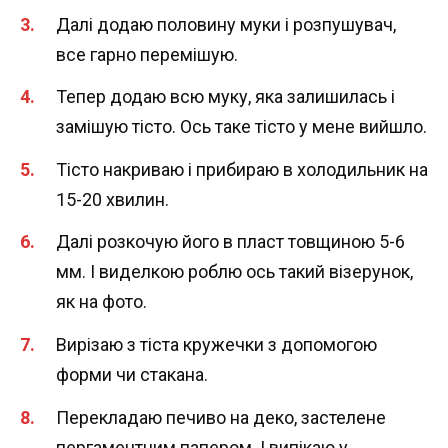
Далі додаю половину муки і розпушувач,
все гарно перемішую.
Тепер додаю всю муку, яка залишилась і
замішую тісто. Ось таке тісто у мене вийшло.
Тісто накриваю і прибираю в холодильник на
15-20 хвилин.
Далі розкочую його в пласт товщиною 5-6
мм. І виделкою роблю ось такий візерунок,
як на фото.
Вирізаю з тіста кружечки з допомогою
форми чи стакана.
Перекладаю печиво на деко, застелене
пергаментним папером. І випікаю у