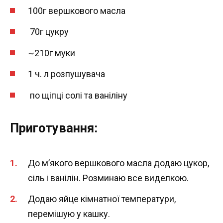
100г вершкового масла
70г цукру
~210г муки
1 ч. л розпушувача
по щіпці солі та ваніліну
Приготування:
До м’якого вершкового масла додаю цукор,
сіль і ванілін. Розминаю все виделкою.
Додаю яйце кімнатної температури,
перемішую у кашку.