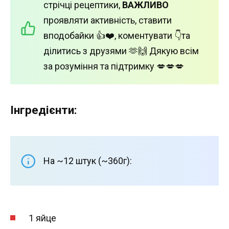
стрічці рецептики,
ВАЖЛИВО
проявляти активність, ставити
вподобайки 👍❤️, коментувати 👇та
ділитись з друзями 🫶🙌 Дякую всім
за розуміння та підтримку 💋💋💋
Інгредієнти:
На ~12 штук (~360г):
1 яйце