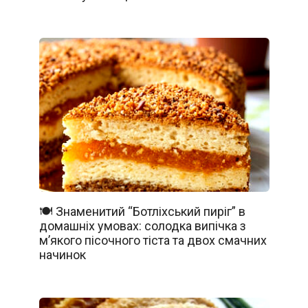
🍽️ Знаменитий “Ботліхський пиріг” в
домашніх умовах: солодка випічка з
м’якого пісочного тіста та двох смачних
начинок