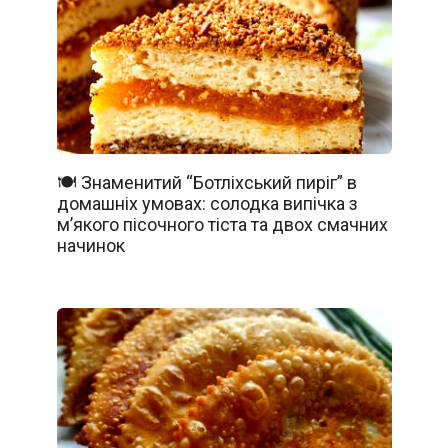
🍽️ Знаменитий “Ботліхський пиріг” в
домашніх умовах: солодка випічка з
м’якого пісочного тіста та двох смачних
начинок