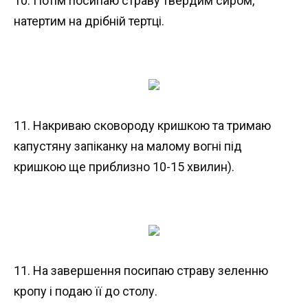
10. Потім посипаю страву твердим сиром,
натертим на дрібній тертці.
11. Накриваю сковороду кришкою та тримаю
капустяну запіканку на малому вогні під
кришкою ще приблизно 10-15 хвилин).
11. На завершення посипаю страву зеленню
кропу і подаю її до столу.