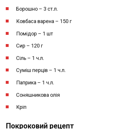
Борошно – 3 ст.л.
Ковбаса варена – 150 г
Помідор – 1 шт
Сир – 120 г
Сіль – 1 ч.л.
Суміш перців – 1 ч.л.
Паприка – 1 ч.л.
Соняшникова олія
Кріп
Покроковий рецепт