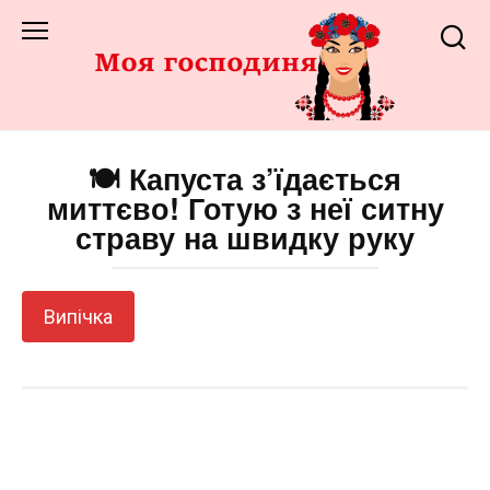
Перейти
до
змісту
🍽️ Капуста з’їдається
миттєво! Готую з неї ситну
страву на швидку руку
Випічка