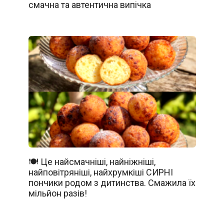
смачна та автентична випічка
🍽️ Це найсмачніші, найніжніші,
найповітряніші, найхрумкіші СИРНІ
пончики родом з дитинства. Смажила їх
мільйон разів!