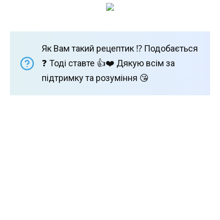
Як Вам такий рецептик ⁉️ Подобається
❓ Тоді ставте 👍❤️ Дякую всім за
підтримку та розуміння 😘