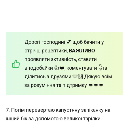
Дорогі господині 💕 щоб бачити у
стрічці рецептики,
ВАЖЛИВО
проявляти активність, ставити
вподобайки 👍❤️, коментувати 👇та
ділитись з друзями 🫶🙌 Дякую всім
за розуміння та підтримку 💋💋💋
7. Потім перевертаю капустяну запіканку на
інший бік за допомогою великої тарілки.