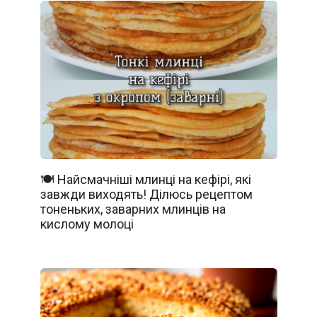
🍽️ Найсмачніші млинці на кефірі, які
завжди виходять! Ділюсь рецептом
тоненьких, заварних млинців на
кислому молоці