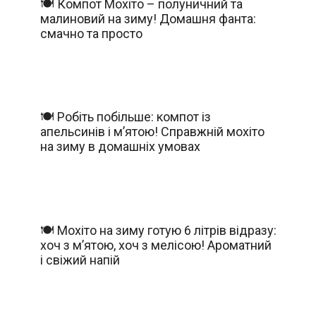
🍽️ Компот Мохіто – полуничний та
малиновий на зиму! Домашня фанта:
смачно та просто
🍽️ Робіть побільше: компот із
апельсинів і м’ятою! Справжній мохіто
на зиму в домашніх умовах
🍽️ Мохіто на зиму готую 6 літрів відразу:
хоч з м’ятою, хоч з мелісою! Ароматний
і свіжий напій