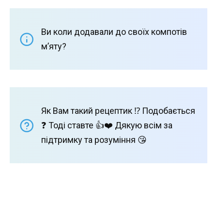
Ви коли додавали до своїх компотів
м’яту?
Як Вам такий рецептик ⁉️ Подобається
❓ Тоді ставте 👍❤️ Дякую всім за
підтримку та розуміння 😘