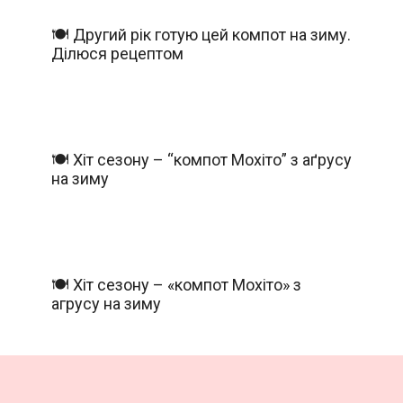
🍽️ Другий рік готую цей компот на зиму.
Ділюся рецептом
🍽️ Хіт сезону – “компот Мохіто” з аґрусу
на зиму
🍽️ Хіт сезону – «компот Мохіто» з
агрусу на зиму