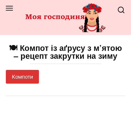
Перейти
до
змісту
🍽️ Компот із аґрусу з м’ятою
– рецепт закрутки на зиму
Компоти