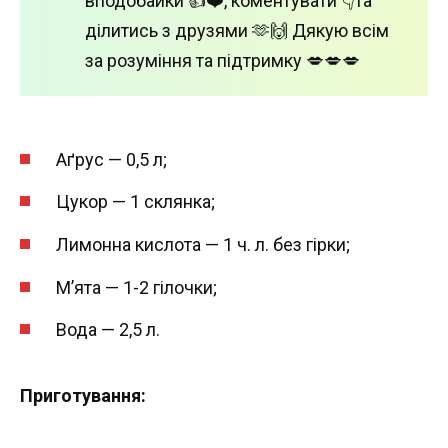
вподобайки 👍❤️, коментувати 👇та
ділитись з друзями 🫶🙌 Дякую всім
за розуміння та підтримку 💋💋💋
Аґрус — 0,5 л;
Цукор — 1 склянка;
Лимонна кислота — 1 ч. л. без гірки;
М’ята — 1-2 гілочки;
Вода — 2,5 л.
Приготування: