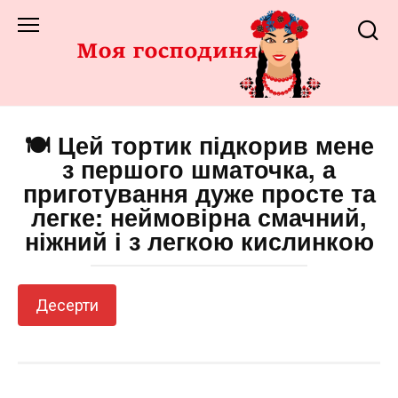
Перейти
до
змісту
🍽️ Цей тортик підкорив мене
з першого шматочка, а
приготування дуже просте та
легке: неймовірна смачний,
ніжний і з легкою кислинкою
Десерти