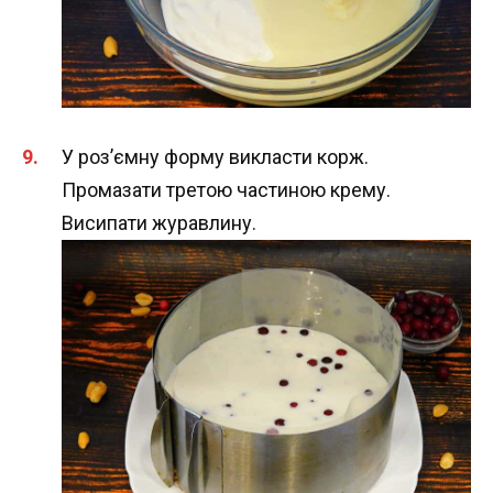
У роз’ємну форму викласти корж.
Промазати третою частиною крему.
Висипати журавлину.