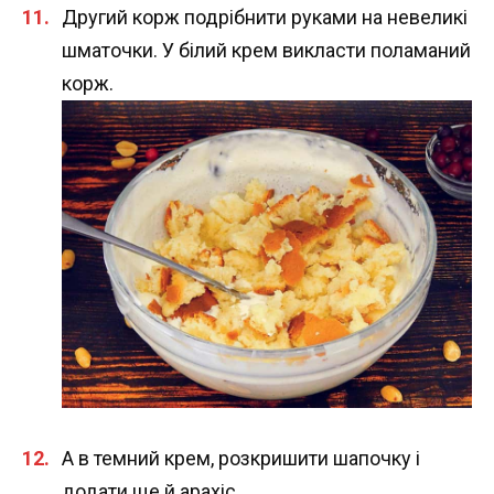
Другий корж подрібнити руками на невеликі
шматочки. У білий крем викласти поламаний
корж.
А в темний крем, розкришити шапочку і
додати ще й арахіс.