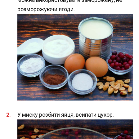
розморожуючи ягоди.
У миску розбити яйця, всипати цукор.