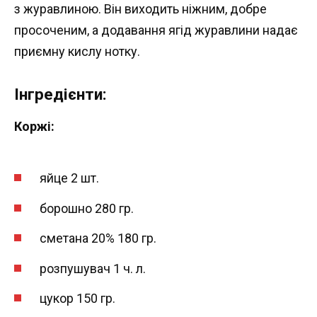
з журавлиною. Він виходить ніжним, добре
просоченим, а додавання ягід журавлини надає
приємну кислу нотку.
Інгредієнти:
Коржі:
яйце 2 шт.
борошно 280 гр.
сметана 20% 180 гр.
розпушувач 1 ч. л.
цукор 150 гр.