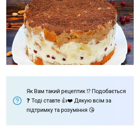
Як Вам такий рецептик ⁉️ Подобається
❓ Тоді ставте 👍❤️ Дякую всім за
підтримку та розуміння 😘