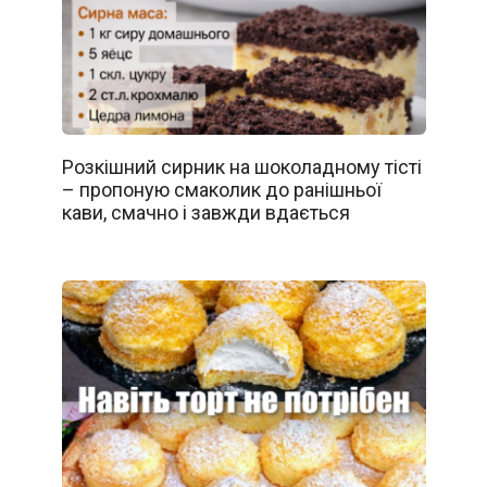
Розкішний сирник на шоколадному тісті
– пропоную смаколик до ранішньої
кави, смачно і завжди вдається