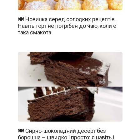
🍽️ Новинка серед солодких рецептів.
Навіть торт не потрібен до чаю, коли є
така смакота
🍽️ Сирно-шоколадний десерт без
борошна – швидко і просто: я навіть і