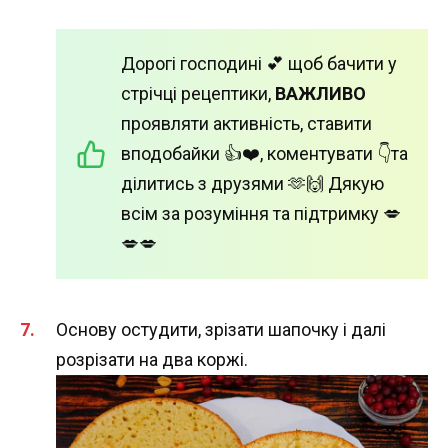
Дорогі господині 💕 щоб бачити у
стрічці рецептики,
ВАЖЛИВО
проявляти активність, ставити
вподобайки 👍❤️, коментувати 👇та
ділитись з друзями 🫶🙌 Дякую
всім за розуміння та підтримку 💋
💋💋
Основу остудити, зрізати шапочку і далі
розрізати на два коржі.