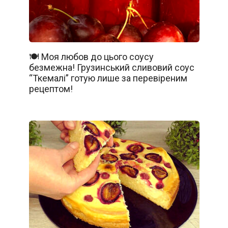
🍽️ Моя любов до цього соусу
безмежна! Грузинський сливовий соус
“Ткемалі” готую лише за перевіреним
рецептом!