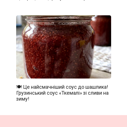
🍽️ Це найсмачніший соус до шашлика!
Грузинський соус «Ткемалі» зі сливи на
зиму!