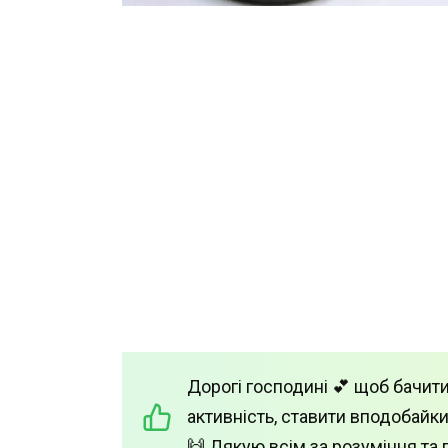
Дорогі господині 💕 щоб бачити
активність, ставити вподобайки
🙌 Дякую всім за розуміння та 