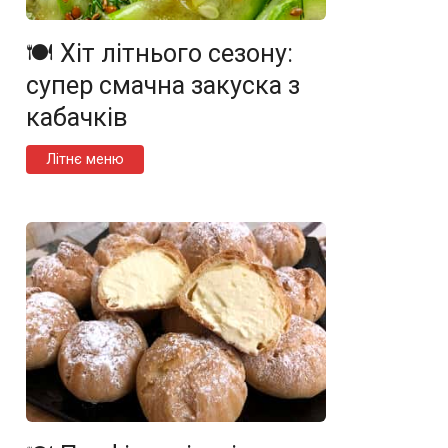
🍽️ Хіт літнього сезону:
супер смачна закуска з
кабачків
Літнє меню