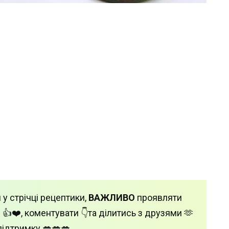
 у стрічці рецептики,
ВАЖЛИВО
проявляти
 👍❤️, коментувати 👇та ділитись з друзями 🫶
підтримку 💋💋💋