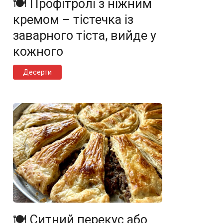
🍽️ Профітролі з ніжним
кремом – тістечка із
заварного тіста, вийде у
кожного
Десерти
🍽️ Ситний перекус або