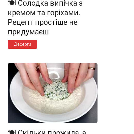
🍽️ Солодка випічка з
кремом та горіхами.
Рецепт простіше не
придумаєш
Десерти
🍽️ Скільки прожила, а