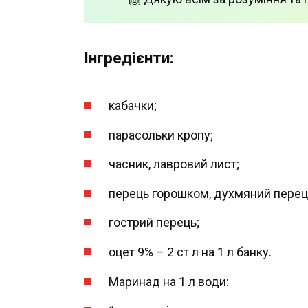
Інгредієнти:
кабачки;
парасольки кропу;
часник, лавровий лист;
перець горошком, духмяний перец
гострий перець;
оцет 9% – 2 ст л на 1 л банку.
Маринад на 1 л води: