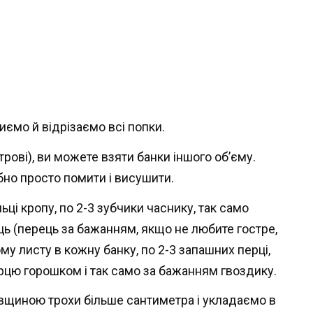
иємо й відрізаємо всі попки.
рові), ви можете взяти банки іншого об’єму.
ібно просто помити і висушити.
ці кропу, по 2-3 зубчики часнику, так само
ь (перець за бажанням, якщо не любите гостре,
му листу в кожну банку, по 2-3 запашних перці,
рцю горошком і так само за бажанням гвоздику.
вщиною трохи більше сантиметра і укладаємо в