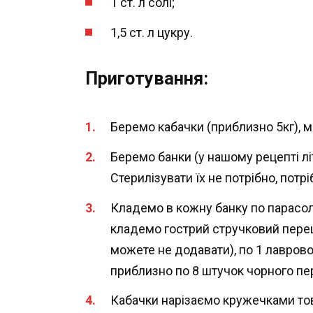
1 ст. л солі;
1,5 ст. л цукру.
Приготування:
Беремо кабачки (приблизно 5кг), м
Беремо банки (у нашому рецепті літ
Стерилізувати їх не потрібно, потр
Кладемо в кожну банку по парасоль
кладемо гострий стручковий перец
можете не додавати), по 1 лаврово
приблизно по 8 штучок чорного пе
Кабачки нарізаємо кружечками то