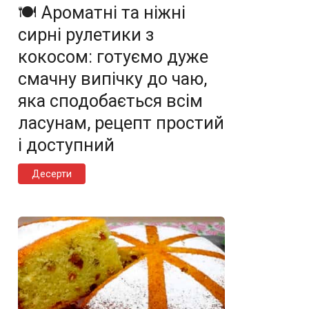
🍽️ Ароматні та ніжні
сирні рулетики з
кокосом: готуємо дуже
смачну випічку до чаю,
яка сподобається всім
ласунам, рецепт простий
і доступний
Десерти