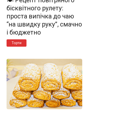
🍽️ Рецепт повітряного
бісквітного рулету:
проста випічка до чаю
“на швидку руку”, смачно
і бюджетно
Торти