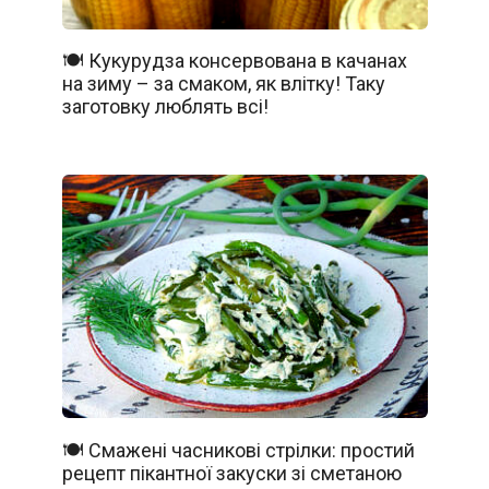
🍽️ Кукурудза консервована в качанах
на зиму – за смаком, як влітку! Таку
заготовку люблять всі!
🍽️ Смажені часникові стрілки: простий
рецепт пікантної закуски зі сметаною