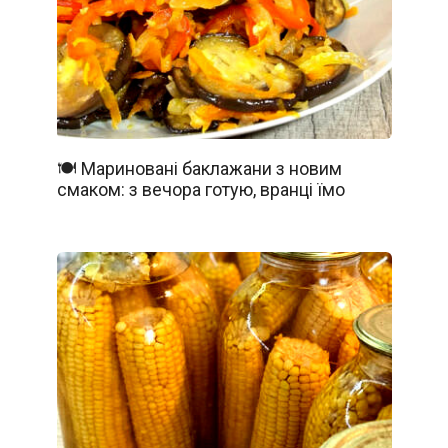
🍽️ Мариновані баклажани з новим
смаком: з вечора готую, вранці їмо