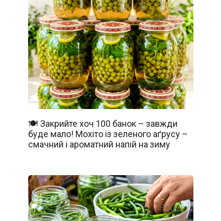
🍽️ Закрийте хоч 100 банок – завжди
буде мало! Мохіто із зеленого аґрусу –
смачний і ароматний напій на зиму