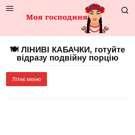
Перейти
до
змісту
🍽️ ЛІНИВІ КАБАЧКИ, готуйте
відразу подвійну порцію
Літнє меню