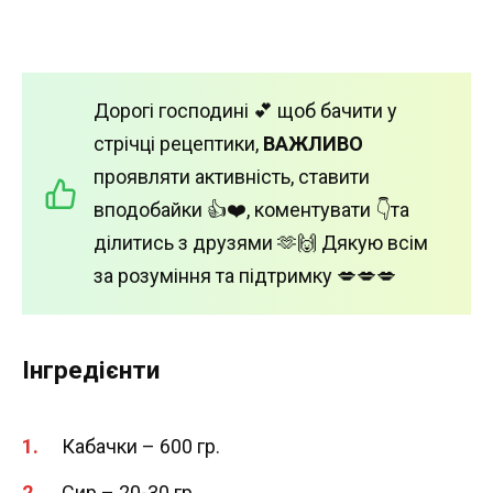
Дорогі господині 💕 щоб бачити у
стрічці рецептики,
ВАЖЛИВО
проявляти активність, ставити
вподобайки 👍❤️, коментувати 👇та
ділитись з друзями 🫶🙌 Дякую всім
за розуміння та підтримку 💋💋💋
Інгредієнти
Кабачки – 600 гр.
Сир – 20-30 гр.