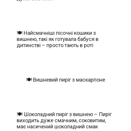
🍽️ Найсмачніші пісочні кошики з
вишнею, такі як готувала бабуся в
дитинстві – просто тають в роті
🍽️ Вишневий пиріг з маскарпоне
🍽️ Шоколадний пиріг з вишнею – Пиріг
виходить дуже смачним, соковитим,
має насичений шоколадний смак