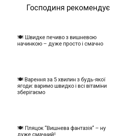
Господиня рекомендує
🍽️ Швидке печиво з вишневою
начинкою – дуже просто і смачно
🍽️ Варення за 5 хвилин з будь-якої
ягоди: варимо швидко і всі вітаміни
зберігаємо
🍽️ Пляцок “Вишнева фантазія” – ну
дуже смачний!