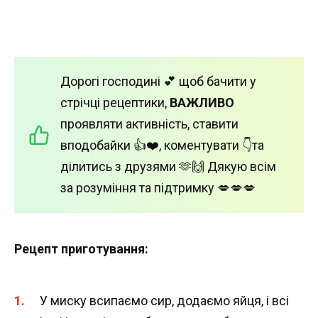
Дорогі господині 💕 щоб бачити у
стрічці рецептики,
ВАЖЛИВО
проявляти активність, ставити
вподобайки 👍❤️, коментувати 👇та
ділитись з друзями 🫶🙌 Дякую всім
за розуміння та підтримку 💋💋💋
Рецепт приготування:
У миску всипаємо сир, додаємо яйця, і всі