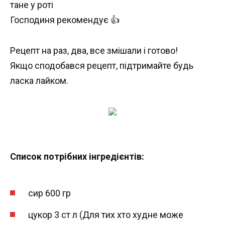
Господиня рекомендує 👍
Рецепт на раз, два, все змішали і готово!
Якщо сподобався рецепт, підтримайте будь
ласка лайком.
⠀
Список потрібних інгредієнтів:
сир 600 гр
цукор 3 ст л (Для тих хто худне може