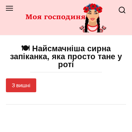
Перейти
до
змісту
🍽️ Найсмачніша сирна
запіканка, яка просто тане у
роті
З вишні