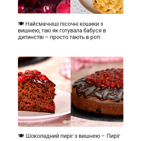
🍽️ Найсмачніші пісочні кошики з
вишнею, такі як готувала бабуся в
дитинстві – просто тають в роті
🍽️ Шоколадний пиріг з вишнею – Пиріг