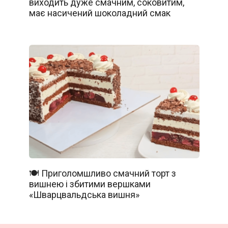
виходить дуже смачним, соковитим,
має насичений шоколадний смак
🍽️ Приголомшливо смачний торт з
вишнею і збитими вершками
«Шварцвальдська вишня»