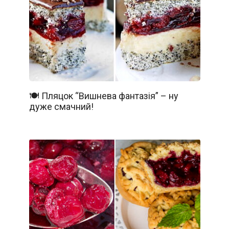
🍽️ Пляцок “Вишнева фантазія” – ну
дуже смачний!