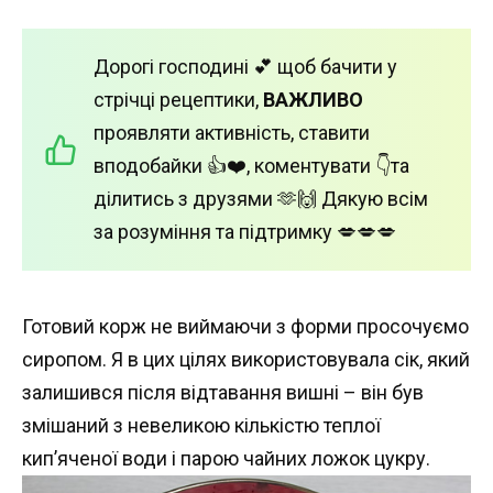
Дорогі господині 💕 щоб бачити у
стрічці рецептики,
ВАЖЛИВО
проявляти активність, ставити
вподобайки 👍❤️, коментувати 👇та
ділитись з друзями 🫶🙌 Дякую всім
за розуміння та підтримку 💋💋💋
Готовий корж не виймаючи з форми просочуємо
сиропом. Я в цих цілях використовувала сік, який
залишився після відтавання вишні – він був
змішаний з невеликою кількістю теплої
кип’яченої води і парою чайних ложок цукру.