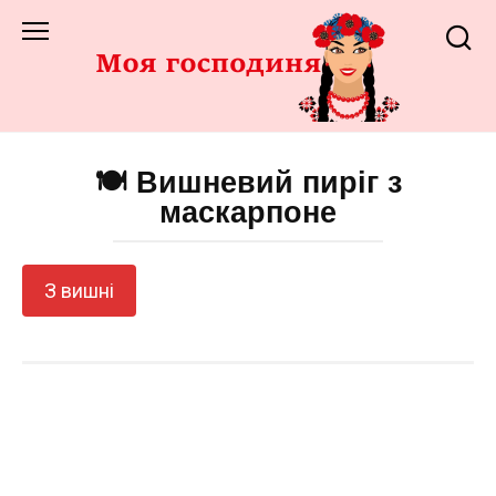
Перейти
до
змісту
🍽️ Вишневий пиріг з
маскарпоне
З вишні