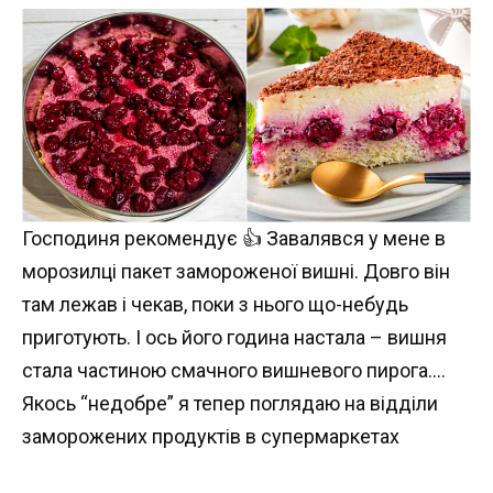
Господиня рекомендує 👍 Завалявся у мене в
морозилці пакет замороженої вишні. Довго він
там лежав і чекав, поки з нього що-небудь
приготують. І ось його година настала – вишня
стала частиною смачного вишневого пирога….
Якось “недобре” я тепер поглядаю на відділи
заморожених продуктів в супермаркетах