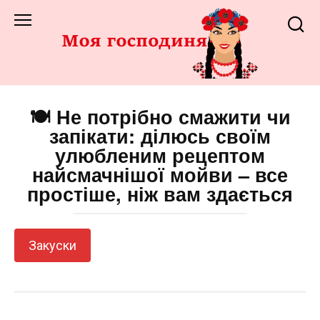
Перейти
до
змісту
🍽️ Не потрібно смажити чи
запікати: ділюсь своїм
улюбленим рецептом
найсмачнішої мойви – все
простіше, ніж вам здається
Закуски