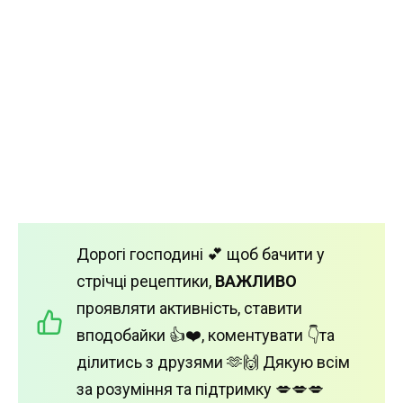
Дорогі господині 💕 щоб бачити у
стрічці рецептики,
ВАЖЛИВО
проявляти активність, ставити
вподобайки 👍❤️, коментувати 👇та
ділитись з друзями 🫶🙌 Дякую всім
за розуміння та підтримку 💋💋💋