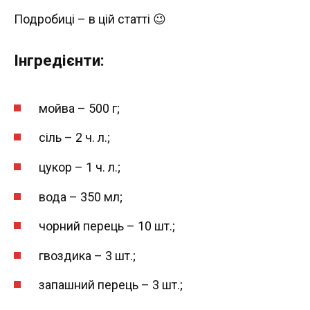
Подробиці – в цій статті 😉
Інгредієнти:
мойва – 500 г;
сіль – 2 ч. л.;
цукор – 1 ч. л.;
вода – 350 мл;
чорний перець – 10 шт.;
гвоздика – 3 шт.;
запашний перець – 3 шт.;