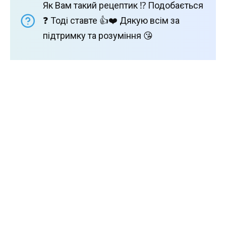
Як Вам такий рецептик ⁉️ Подобається
❓ Тоді ставте 👍❤️ Дякую всім за
підтримку та розуміння 😘