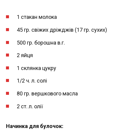
1 стакан молока
45 гр. свіжих дріжджів (17 гр. сухих)
500 гр. борошна в.г.
2 яйця
1 склянка цукру
1/2 ч. л. солі
80 гр. вершкового масла
2 ст. л. олії
Начинка для булочок: