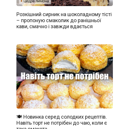
Розкішний сирник на шоколадному тісті
– пропоную смаколик до ранішньої
кави, смачно і завжди вдається
🍽️ Новинка серед солодких рецептів.
Навіть торт не потрібен до чаю, коли є
така смакота