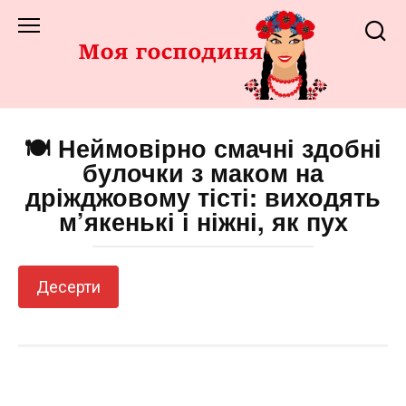
Перейти
до
змісту
🍽️ Неймовірно смачні здобні
булочки з маком на
дріжджовому тісті: виходять
м’якенькі і ніжні, як пух
Десерти