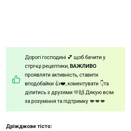
Дорогі господині 💕 щоб бачити у
стрічці рецептики,
ВАЖЛИВО
проявляти активність, ставити
вподобайки 👍❤️, коментувати 👇та
ділитись з друзями 🫶🙌 Дякую всім
за розуміння та підтримку 💋💋💋
Дріжджове тісто: