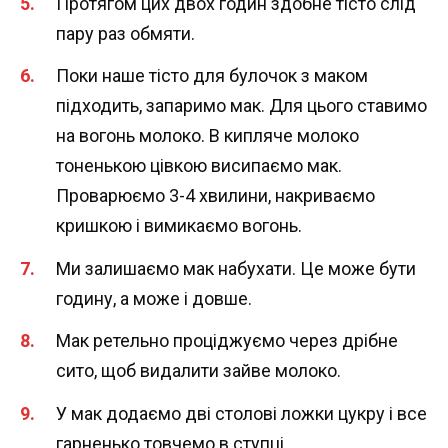
Протягом цих двох годин здобне тісто слід
пару раз обмяти.
Поки наше тісто для булочок з маком
підходить, запаримо мак. Для цього ставимо
на вогонь молоко. В кипляче молоко
тоненькою цівкою висипаємо мак.
Проварюємо 3-4 хвилини, накриваємо
кришкою і вимикаємо вогонь.
Ми залишаємо мак набухати. Це може бути
годину, а може і довше.
Мак ретельно проціджуємо через дрібне
сито, щоб видалити зайве молоко.
У мак додаємо дві столові ложки цукру і все
гарненько товчемо в ступці.