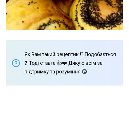
Як Вам такий рецептик ⁉️ Подобається
❓ Тоді ставте 👍❤️ Дякую всім за
підтримку та розуміння 😘