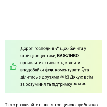
Дорогі господині 💕 щоб бачити у
стрічці рецептики,
ВАЖЛИВО
проявляти активність, ставити
вподобайки 👍❤️, коментувати 👇та
ділитись з друзями 🫶🙌 Дякую всім
за розуміння та підтримку 💋💋💋
Тісто розкачайте в пласт товщиною приблизно