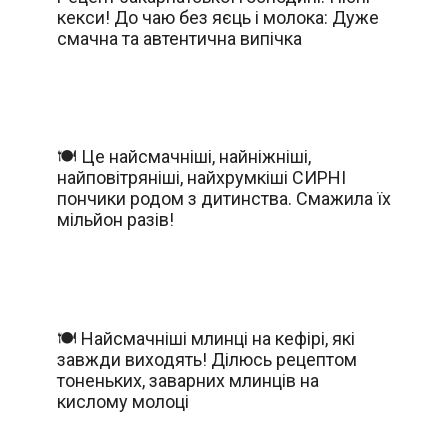
кекси! До чаю без яєць і молока: Дуже
смачна та автентична випічка
🍽️ Це найсмачніші, найніжніші,
найповітряніші, найхрумкіші СИРНІ
пончики родом з дитинства. Смажила їх
мільйон разів!
🍽️ Найсмачніші млинці на кефірі, які
завжди виходять! Ділюсь рецептом
тоненьких, заварних млинців на
кислому молоці