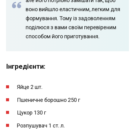
але його потрібно замішати так, щоб
воно вийшло еластичним, легким для
формування. Тому із задоволенням
поділюся з вами своїм перевіреним
способом його приготування.
Інгредієнти:
Яйце 2 шт.
Пшеничне борошно 250 г
Цукор 130 г
Розпушувач 1 ст. л.