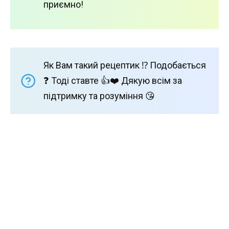
приємно!
Як Вам такий рецептик ⁉️ Подобається
❓ Тоді ставте 👍❤️ Дякую всім за
підтримку та розуміння 😘