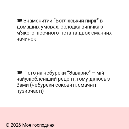
🍽️ Знаменитий “Ботліхський пиріг” в
домашніх умовах: солодка випічка з
м’якого пісочного тіста та двох смачних
начинок
🍽️ Тісто на чебуреки “Заварне” – мій
найулюбленіший рецепт, тому ділюсь з
Вами (чебуреки соковиті, смачні і
пузирчасті)
© 2026 Моя господиня