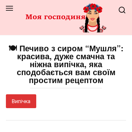
Перейти
до
змісту
🍽️ Печиво з сиром “Мушля”:
красива, дуже смачна та
ніжна випічка, яка
сподобається вам своїм
простим рецептом
Випічка