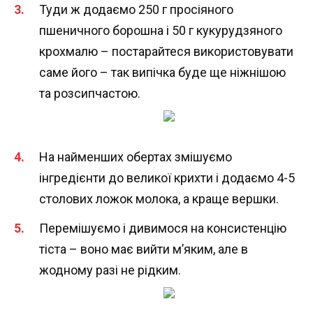
Туди ж додаємо 250 г просіяного
пшеничного борошна і 50 г кукурудзяного
крохмалю – постарайтеся використовувати
саме його – так випічка буде ще ніжнішою
та розсипчастою.
На найменших обертах змішуємо
інгредієнти до великої крихти і додаємо 4-5
столових ложок молока, а краще вершки.
Перемішуємо і дивимося на консистенцію
тіста – воно має вийти м’яким, але в
жодному разі не рідким.