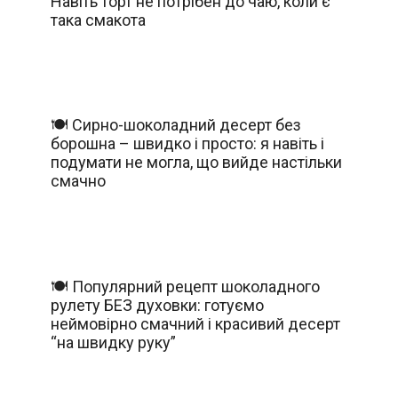
Навіть торт не потрібен до чаю, коли є
така смакота
🍽️ Сирно-шоколадний десерт без
борошна – швидко і просто: я навіть і
подумати не могла, що вийде настільки
смачно
🍽️ Популярний рецепт шоколадного
рулету БЕЗ духовки: готуємо
неймовірно смачний і красивий десерт
“на швидку руку”