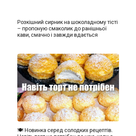
Розкішний сирник на шоколадному тісті
– пропоную смаколик до ранішньої
кави, смачно і завжди вдається
🍽️ Новинка серед солодких рецептів.