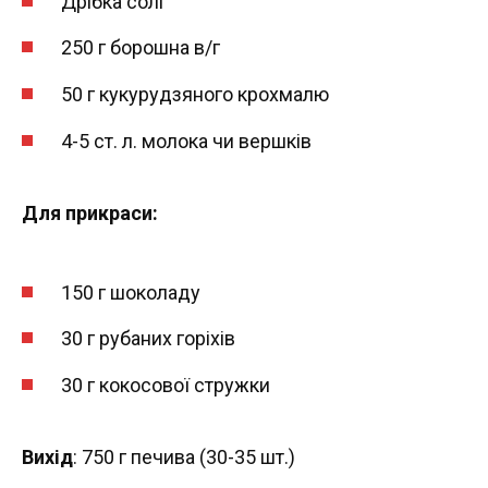
Дрібка солі
250 г борошна в/г
50 г кукурудзяного крохмалю
4-5 ст. л. молока чи вершків
Для прикраси:
150 г шоколаду
30 г рубаних горіхів
30 г кокосової стружки
Вихід
: 750 г печива (30-35 шт.)