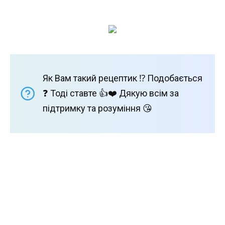
Як Вам такий рецептик ⁉️ Подобається
❓ Тоді ставте 👍❤️ Дякую всім за
підтримку та розуміння 😘