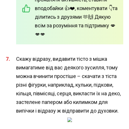
вподобайки 👍❤️, коментувати 👇та
ділитись з друзями 🫶🙌 Дякую
всім за розуміння та підтримку 💋
💋💋
Скажу відразу, видавити тісто з мішка
вимагатиме від вас деякого зусилля, тому
можна вчинити простіше – скачати з тіста
різні фігурки, наприклад, кульки, підкови,
кільця, півмісяці, серця, викласти їх на деко,
застелене папером або килимком для
випічки і відразу ж відправити до духовки.