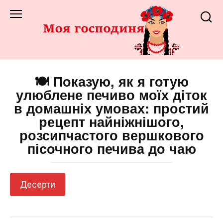
Перейти
до
змісту
🍽️ Показую, як я готую
улюблене печиво моїх діток
в домашніх умовах: простий
рецепт найніжнішого,
розсипчастого вершкового
пісочного печива до чаю
Десерти