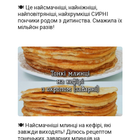
🍽️ Це найсмачніші, найніжніші,
найповітряніші, найхрумкіші СИРНІ
пончики родом з дитинства. Смажила їх
мільйон разів!
🍽️ Найсмачніші млинці на кефірі, які
завжди виходять! Ділюсь рецептом
тоненьких, заварних млинців на