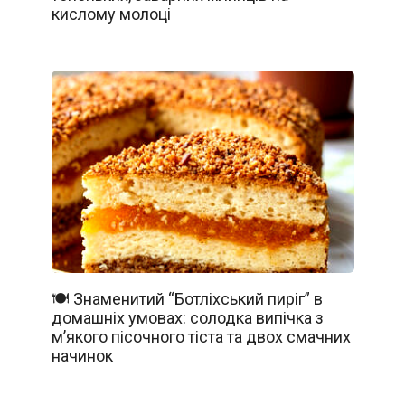
кислому молоці
🍽️ Знаменитий “Ботліхський пиріг” в
домашніх умовах: солодка випічка з
м’якого пісочного тіста та двох смачних
начинок