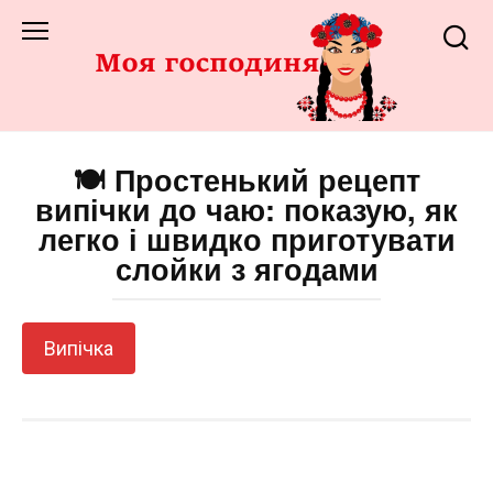
Перейти
до
змісту
🍽️ Простенький рецепт
випічки до чаю: показую, як
легко і швидко приготувати
слойки з ягодами
Випічка