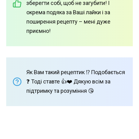
зберегти собі, щоб не загубити! І
окрема подяка за Ваші лайки і за
поширення рецепту – мені дуже
приємно!
Як Вам такий рецептик ⁉️ Подобається
❓ Тоді ставте 👍❤️ Дякую всім за
підтримку та розуміння 😘