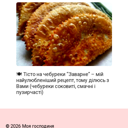
🍽️ Тісто на чебуреки “Заварне” – мій
найулюбленіший рецепт, тому ділюсь з
Вами (чебуреки соковиті, смачні і
пузирчасті)
© 2026 Моя господиня