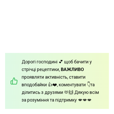
Дорогі господині 💕 щоб бачити у
стрічці рецептики,
ВАЖЛИВО
проявляти активність, ставити
вподобайки 👍❤️, коментувати 👇та
ділитись з друзями 🫶🙌 Дякую всім
за розуміння та підтримку 💋💋💋