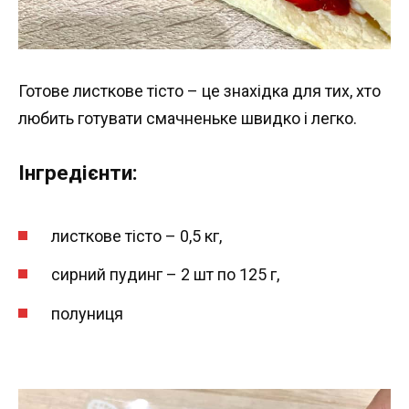
Готове листкове тісто – це знахідка для тих, хто
любить готувати смачненьке швидко і легко.
Інгредієнти:
листкове тісто – 0,5 кг,
сирний пудинг – 2 шт по 125 г,
полуниця