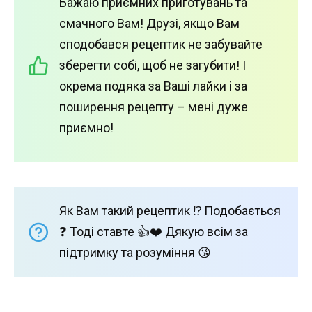
Бажаю приємних приготувань та
смачного Вам! Друзі, якщо Вам
сподобався рецептик не забувайте
зберегти собі, щоб не загубити! І
окрема подяка за Ваші лайки і за
поширення рецепту – мені дуже
приємно!
Як Вам такий рецептик ⁉️ Подобається
❓ Тоді ставте 👍❤️ Дякую всім за
підтримку та розуміння 😘