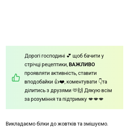
Дорогі господині 💕 щоб бачити у
стрічці рецептики,
ВАЖЛИВО
проявляти активність, ставити
вподобайки 👍❤️, коментувати 👇та
ділитись з друзями 🫶🙌 Дякую всім
за розуміння та підтримку 💋💋💋
Викладаємо білки до жовтків та змішуємо.