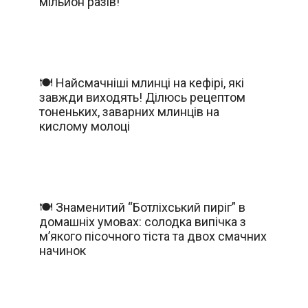
мільйон разів!
🍽️ Найсмачніші млинці на кефірі, які
завжди виходять! Ділюсь рецептом
тоненьких, заварних млинців на
кислому молоці
🍽️ Знаменитий “Ботліхський пиріг” в
домашніх умовах: солодка випічка з
м’якого пісочного тіста та двох смачних
начинок