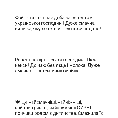
Файна і запашна здоба за рецептом
української господині! Дуже смачна
випічка, яку хочеться пекти хоч щодня!
Рецепт закарпатської господині: Пісні
кекси! До чаю без яєць і молока: Дуже
смачна та автентична випічка
🍽️ Це найсмачніші, найніжніші,
найповітряніші, найхрумкіші СИРНІ
пончики родом з дитинства. Смажила їх