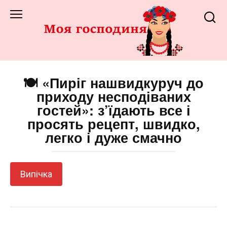
Перейти
до
змісту
🍽️ «Пиріг нашвидкуруч до
приходу несподіваних
гостей»: з’їдають все і
просять рецепт, швидко,
легко і дуже смачно
Випічка