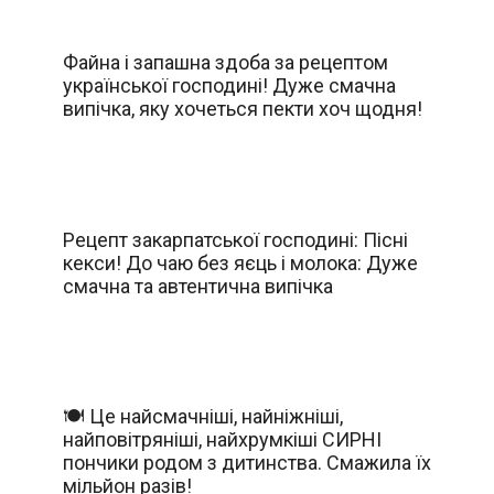
Файна і запашна здоба за рецептом
української господині! Дуже смачна
випічка, яку хочеться пекти хоч щодня!
Рецепт закарпатської господині: Пісні
кекси! До чаю без яєць і молока: Дуже
смачна та автентична випічка
🍽️ Це найсмачніші, найніжніші,
найповітряніші, найхрумкіші СИРНІ
пончики родом з дитинства. Смажила їх
мільйон разів!