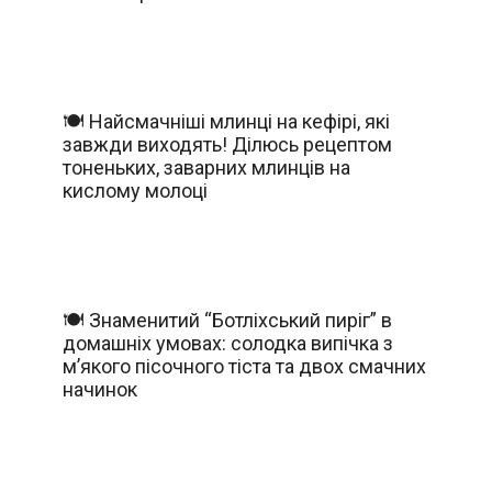
🍽️ Найсмачніші млинці на кефірі, які
завжди виходять! Ділюсь рецептом
тоненьких, заварних млинців на
кислому молоці
🍽️ Знаменитий “Ботліхський пиріг” в
домашніх умовах: солодка випічка з
м’якого пісочного тіста та двох смачних
начинок