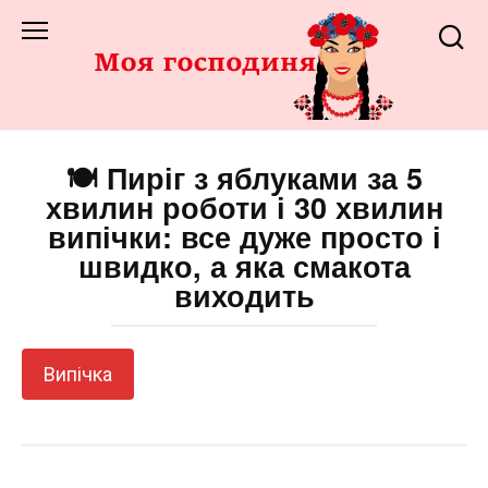
Перейти
до
змісту
🍽️ Пиріг з яблуками за 5
хвилин роботи і 30 хвилин
випічки: все дуже просто і
швидко, а яка смакота
виходить
Випічка