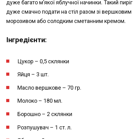
дуже багато м’якої яблучної начинки. Такий пиріг
дуже смачно подати на стіл разом зі вершковим
морозивом або солодким сметанним кремом.
Інгредієнти:
Цукор – 0,5 склянки
Яйця – 3 шт.
Масло вершкове – 70 гр.
Молоко – 180 мл.
Борошно – 2 склянки
Розпушувач – 1 ст. л.