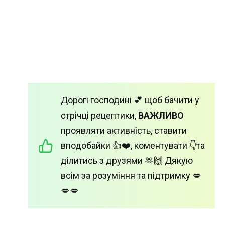
Дорогі господині 💕 щоб бачити у
стрічці рецептики,
ВАЖЛИВО
проявляти активність, ставити
вподобайки 👍❤️, коментувати 👇та
ділитись з друзями 🫶🙌 Дякую
всім за розуміння та підтримку 💋
💋💋