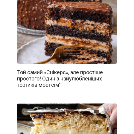
Той самий «Снікерс», але простіше
простого! Один з найулюбленіших
тортиків моєї сім’ї