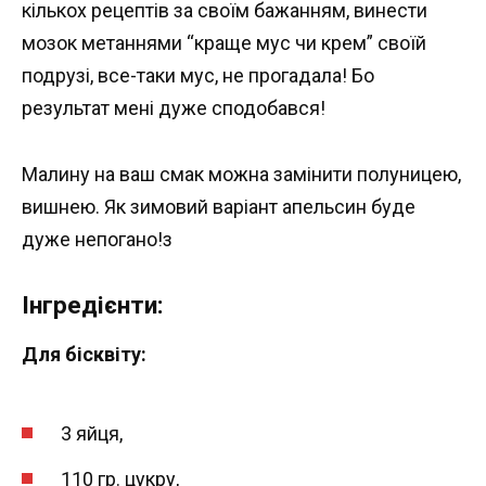
кількох рецептів за своїм бажанням, винести
мозок метаннями “краще мус чи крем” своїй
подрузі, все-таки мус, не прогадала! Бо
результат мені дуже сподобався!
Малину на ваш смак можна замінити полуницею,
вишнею. Як зимовий варіант апельсин буде
дуже непогано!з
Інгредієнти:
Для бісквіту:
3 яйця,
110 гр. цукру,