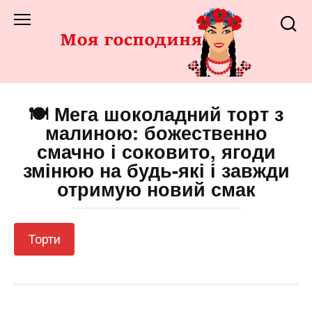
Перейти
до
змісту
🍽️ Мега шоколадний торт з
малиною: божественно
смачно і соковито, ягоди
змінюю на будь-які і завжди
отримую новий смак
Торти