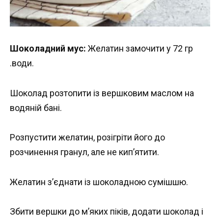
Шоколадний мус:
Желатин замочити у 72 гр
.води.
Шоколад розтопити із вершковим маслом на
водяній бані.
Розпустити желатин, розігріти його до
розчинення гранул, але не кип’ятити.
Желатин з’єднати із шоколадною сумішшю.
Збити вершки до м’яких піків, додати шоколад і