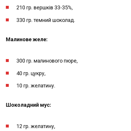
210 гр. вершків 33-35%,
330 гр. темний шоколад.
Малинове желе:
300 гр. малинового пюре,
40 гр. цукру,
10 гр. желатину.
Шоколадний мус:
12 гр. желатину,