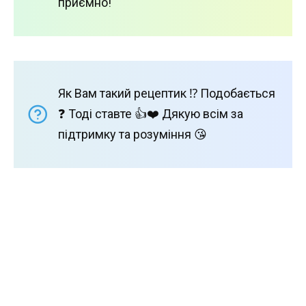
приємно!
Як Вам такий рецептик ⁉️ Подобається
❓ Тоді ставте 👍❤️ Дякую всім за
підтримку та розуміння 😘