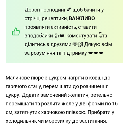
Дорогі господині 💕 щоб бачити у
стрічці рецептики,
ВАЖЛИВО
проявляти активність, ставити
вподобайки 👍❤️, коментувати 👇та
ділитись з друзями 🫶🙌 Дякую всім
за розуміння та підтримку 💋💋💋
Малинове пюре з цукром нагріти в ковші до
гарячого стану, перемішати до розчинення
цукру. Додати замочений желатин, ретельно
перемішати та розлити желе у дві форми по 16
см, затягнутих харчовою плівкою. Прибрати у
холодильник чи морозилку до застигання.