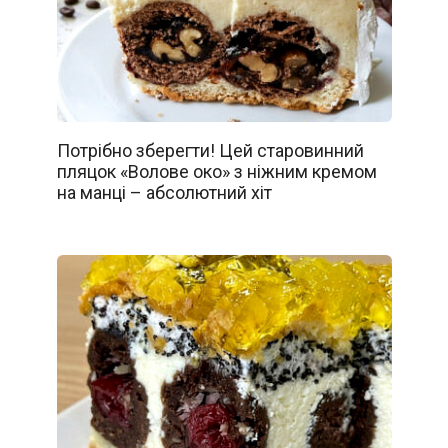
Потрібно зберегти! Цей старовинний
пляцок «Волове око» з ніжним кремом
на манці – абсолютний хіт