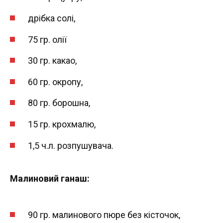
дрібка солі,
75 гр. олії
30 гр. какао,
60 гр. окропу,
80 гр. борошна,
15 гр. крохмалю,
1,5 ч.л. розпушувача.
Малиновий ганаш:
90 гр. малинового пюре без кісточок,