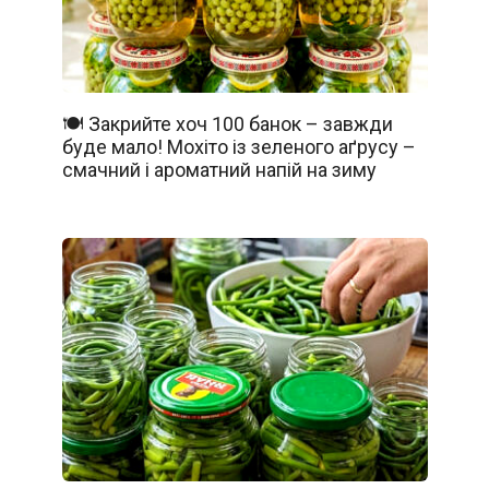
🍽️ Закрийте хоч 100 банок – завжди
буде мало! Мохіто із зеленого аґрусу –
смачний і ароматний напій на зиму