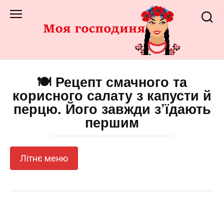
Перейти
до
змісту
🍽️ Рецепт смачного та
корисного салату з капусти й
перцю. Його завжди з’їдають
першим
Літнє меню