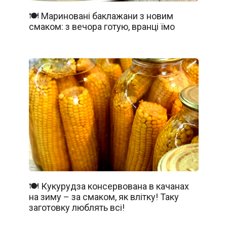
🍽️ Мариновані баклажани з новим
смаком: з вечора готую, вранці їмо
🍽️ Кукурудза консервована в качанах
на зиму – за смаком, як влітку! Таку
заготовку люблять всі!