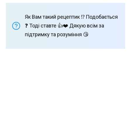
Як Вам такий рецептик ⁉️ Подобається
❓ Тоді ставте 👍❤️ Дякую всім за
підтримку та розуміння 😘