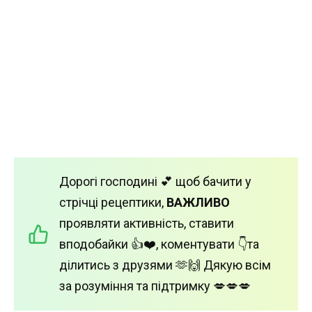
Дорогі господині 💕 щоб бачити у
стрічці рецептики,
ВАЖЛИВО
проявляти активність, ставити
вподобайки 👍❤️, коментувати 👇та
ділитись з друзями 🫶🙌 Дякую всім
за розуміння та підтримку 💋💋💋