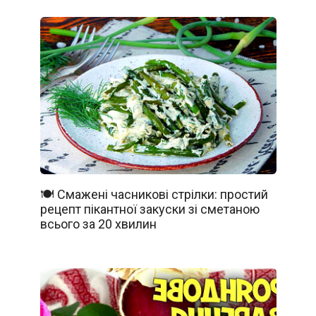
🍽️ Смажені часникові стрілки: простий
рецепт пікантної закуски зі сметаною
всього за 20 хвилин