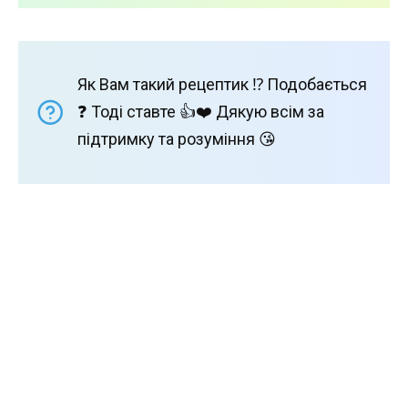
Як Вам такий рецептик ⁉️ Подобається
❓ Тоді ставте 👍❤️ Дякую всім за
підтримку та розуміння 😘