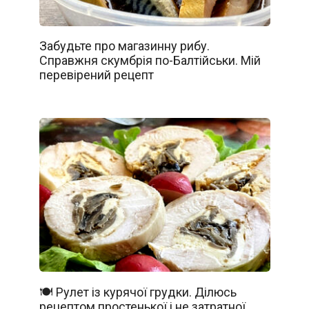
Забудьте про магазинну рибу.
Справжня скумбрія по-Балтійськи. Мій
перевірений рецепт
🍽️ Рулет із курячої грудки. Ділюсь
рецептом простенької і не затратної