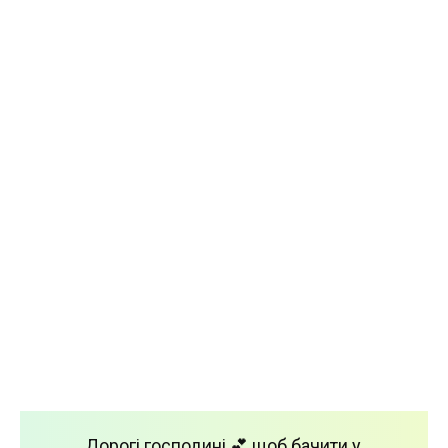
Дорогі господині 💕 щоб бачити у