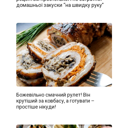
домашньої закуски “на швидку руку”
Божевільно смачний рулет! Він
крутіший за ковбасу, а готувати –
простіше нікуди!