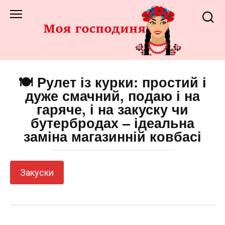
Перейти
до
змісту
🍽️ Рулет із курки: простий і
дуже смачний, подаю і на
гаряче, і на закуску чи
бутербродах – ідеальна
заміна магазинній ковбасі
Закуски