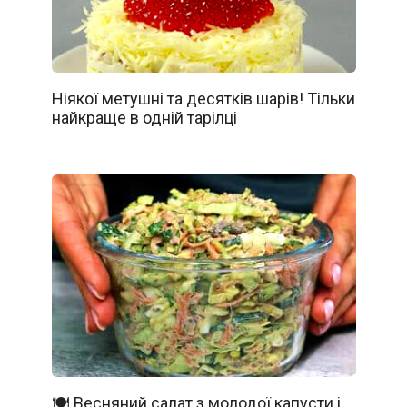
Ніякої метушні та десятків шарів! Тільки
найкраще в одній тарілці
🍽️ Весняний салат з молодої капусти і