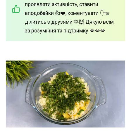
проявляти активність, ставити
вподобайки 👍❤️, коментувати 👇та
ділитись з друзями 🫶🙌 Дякую всім
за розуміння та підтримку 💋💋💋