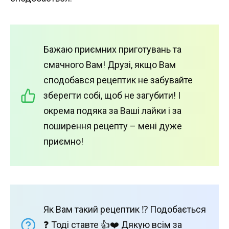
Бажаю приємних приготувань та
смачного Вам! Друзі, якщо Вам
сподобався рецептик не забувайте
зберегти собі, щоб не загубити! І
окрема подяка за Ваші лайки і за
поширення рецепту – мені дуже
приємно!
Як Вам такий рецептик ⁉️ Подобається
❓ Тоді ставте 👍❤️ Дякую всім за