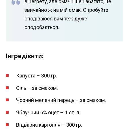
вінегрету, але смачніше набагато, це
звичайно ж на мій смак. Спробуйте
сподіваюся вам теж дуже
сподобається.
Інгредієнти:
Капуста – 300 гр.
Сіль – за смаком.
Чорний мелений перець – за смаком.
Яблучний 6% оцет – 1 ст. л.
Відварна картопля – 300 гр.