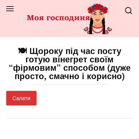
Перейти
до
змісту
🍽️ Щороку під час посту
готую вінегрет своїм
“фірмовим” способом (дуже
просто, смачно і корисно)
Салати