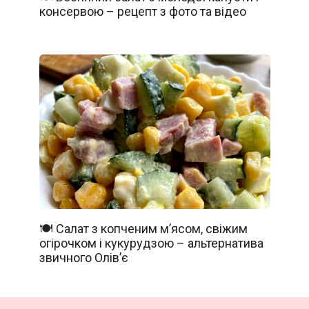
консервою – рецепт з фото та відео
🍽️ Салат з копченим м’ясом, свіжим
огірочком і кукурудзою – альтернатива
звичного Олів’є