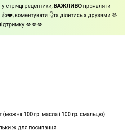
 у стрічці рецептики,
ВАЖЛИВО
проявляти
 👍❤️, коментувати 👇та ділитись з друзями 🫶
підтримку 💋💋💋
 (можна 100 гр. масла і 100 гр. смальцю)
тільки ж для посипання