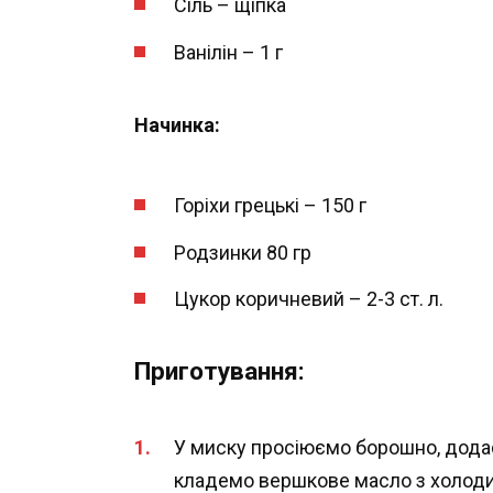
Сіль – щіпка
Ванілін – 1 г
Начинка:
Горіхи грецькі – 150 г
Родзинки 80 гр
Цукор коричневий – 2-3 ст. л.
Приготування:
У миску просіюємо борошно, додає
кладемо вершкове масло з холоди