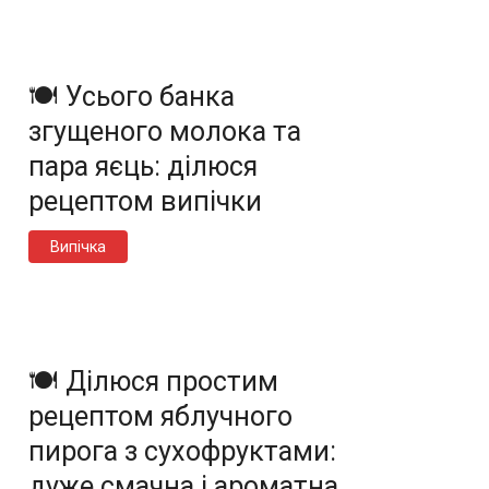
🍽️ Усього банка
згущеного молока та
пара яєць: ділюся
рецептом випічки
Випічка
🍽️ Ділюся простим
рецептом яблучного
пирога з сухофруктами:
дуже смачна і ароматна