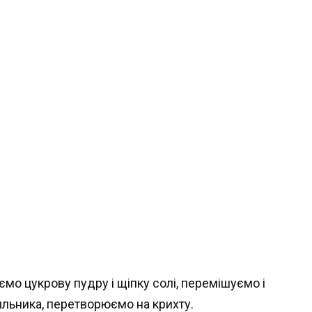
мо цукрову пудру і щіпку солі, перемішуємо і
льника, перетворюємо на крихту.