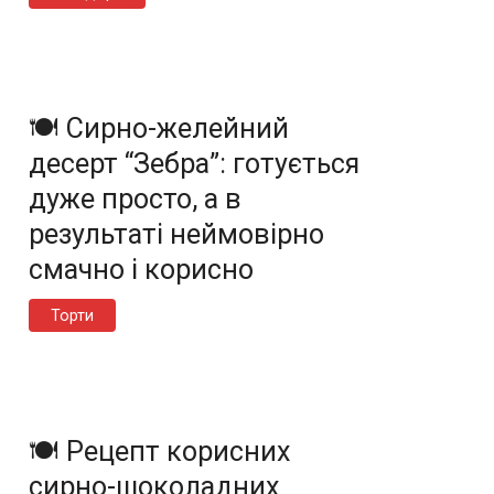
🍽️ Сирно-желейний
десерт “Зебра”: готується
дуже просто, а в
результаті неймовірно
смачно і корисно
Торти
🍽️ Рецепт корисних
сирно-шоколадних