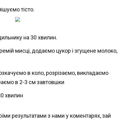
ішуємо тісто.
дильнику на 30 хвилин.
ремій мисці, додаємо цукор і згущене молоко,
розкачуємо в коло, розрізаємо, викладаємо
ізаємо в 2-3 см завтовшки
30 хвилин
оїми результатами з нами у коментарях, зай