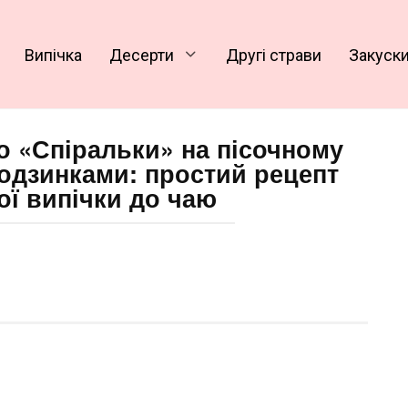
Випічка
Десерти
Другі страви
Закуск
во «Спіральки» на пісочному
 родзинками: простий рецепт
ої випічки до чаю