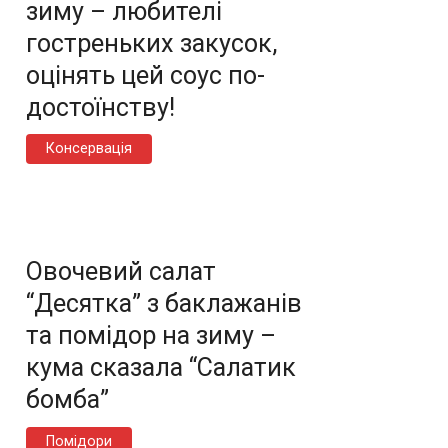
зиму – любителі
гостреньких закусок,
оцінять цей соус по-
достоїнству!
Консервація
Овочевий салат
“Десятка” з баклажанів
та помідор на зиму –
кума сказала “Салатик
бомба”
Помідори