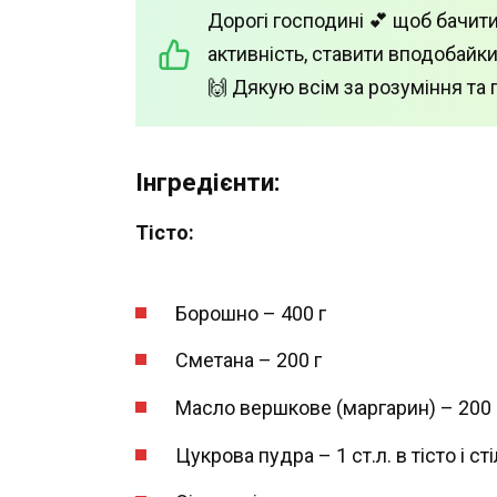
Дорогі господині 💕 щоб бачити
активність, ставити вподобайки
🙌 Дякую всім за розуміння та 
Інгредієнти:
Тісто:
Борошно – 400 г
Сметана – 200 г
Масло вершкове (маргарин) – 200 г
Цукрова пудра – 1 ст.л. в тісто і с