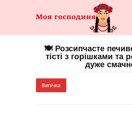
Перейти
до
змісту
🍽️ Розсипчасте печи
тісті з горішками та
дуже смачн
Випічка