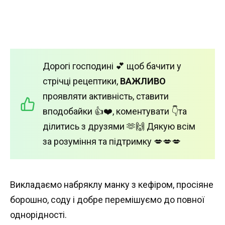
Дорогі господині 💕 щоб бачити у
стрічці рецептики,
ВАЖЛИВО
проявляти активність, ставити
вподобайки 👍❤️, коментувати 👇та
ділитись з друзями 🫶🙌 Дякую всім
за розуміння та підтримку 💋💋💋
Викладаємо набряклу манку з кефіром, просіяне
борошно, соду і добре перемішуємо до повної
однорідності.