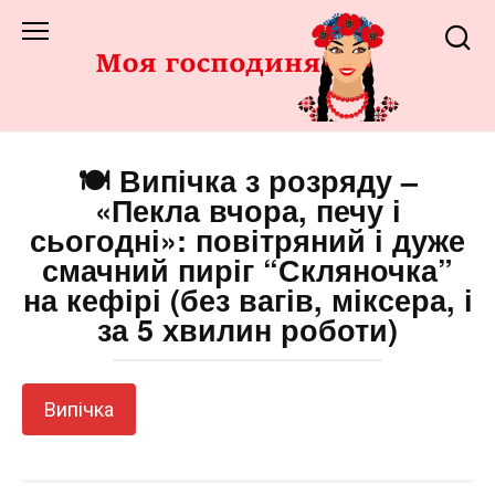
Перейти
до
змісту
🍽️ Випічка з розряду –
«Пекла вчора, печу і
сьогодні»: повітряний і дуже
смачний пиріг “Скляночка”
на кефірі (без вагів, міксера, і
за 5 хвилин роботи)
Випічка