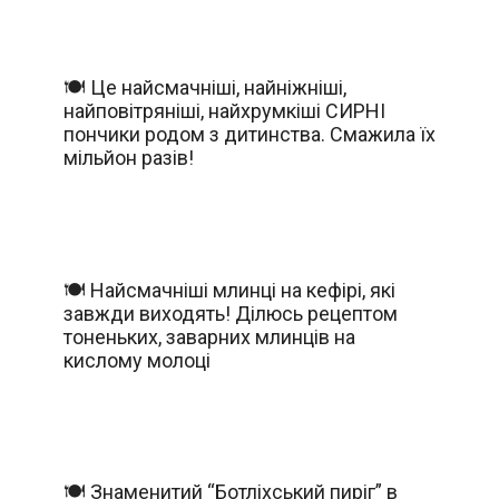
🍽️ Це найсмачніші, найніжніші,
найповітряніші, найхрумкіші СИРНІ
пончики родом з дитинства. Смажила їх
мільйон разів!
🍽️ Найсмачніші млинці на кефірі, які
завжди виходять! Ділюсь рецептом
тоненьких, заварних млинців на
кислому молоці
🍽️ Знаменитий “Ботліхський пиріг” в