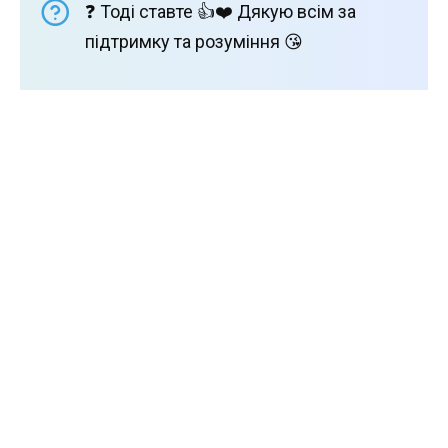
❓ Тоді ставте 👍❤️ Дякую всім за
підтримку та розуміння 😘