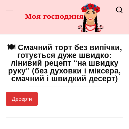
Перейти
до
змісту
🍽️ Смачний торт без випічки,
готується дуже швидко:
лінивий рецепт “на швидку
руку” (без духовки і міксера,
смачний і швидкий десерт)
Десерти