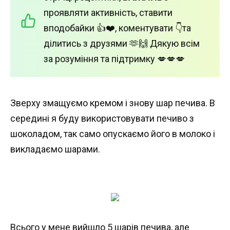
проявляти активність, ставити
вподобайки 👍❤️, коментувати 👇та
ділитись з друзями 🫶🙌 Дякую всім
за розуміння та підтримку 💋💋💋
Зверху змащуємо кремом і знову шар печива. В
середині я буду використовувати печиво з
шоколадом, так само опускаємо його в молоко і
викладаємо шарами.
Всього у мене вийшло 5 шарів печива, але