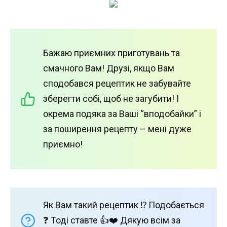
Бажаю приємних приготувань та
смачного Вам! Друзі, якщо Вам
сподобався рецептик не забувайте
зберегти собі, щоб не загубити! І
окрема подяка за Ваші “вподобайки” і
за поширення рецепту – мені дуже
приємно!
Як Вам такий рецептик ⁉️ Подобається
❓ Тоді ставте 👍❤️ Дякую всім за