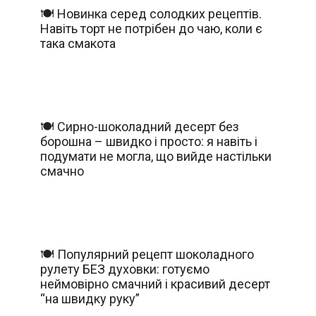
🍽️ Новинка серед солодких рецептів.
Навіть торт не потрібен до чаю, коли є
така смакота
🍽️ Сирно-шоколадний десерт без
борошна – швидко і просто: я навіть і
подумати не могла, що вийде настільки
смачно
🍽️ Популярний рецепт шоколадного
рулету БЕЗ духовки: готуємо
неймовірно смачний і красивий десерт
“на швидку руку”