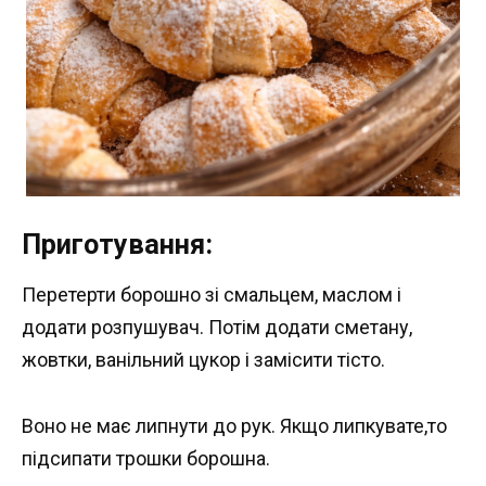
Приготування:
Перетерти борошно зі смальцем, маслом і
додати розпушувач. Потім додати сметану,
жовтки, ванільний цукор і замісити тісто.
Воно не має липнути до рук. Якщо липкувате,то
підсипати трошки борошна.