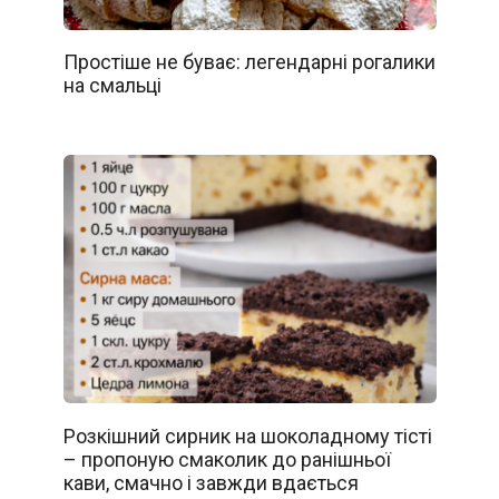
Простіше не буває: легендарні рогалики
на смальці
Розкішний сирник на шоколадному тісті
– пропоную смаколик до ранішньої
кави, смачно і завжди вдається