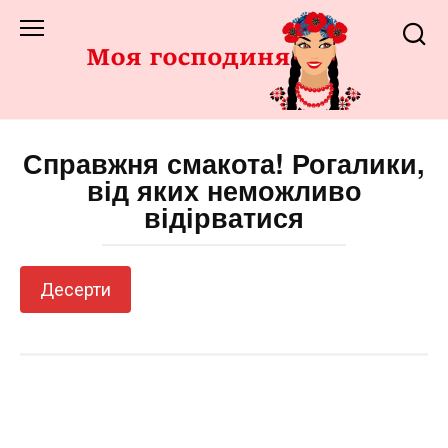
Перейти
до
змісту
Справжня смакота! Рогалики,
від яких неможливо
відірватися
Десерти