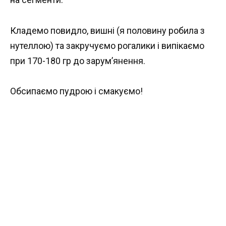
Кладемо повидло, вишні (я половину робила з
нутеллою) та закручуємо рогалики і випікаємо
при 170-180 гр до зарум’янення.
Обсипаємо пудрою і смакуємо!