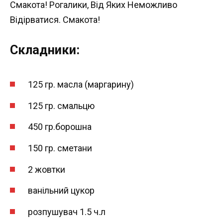
Смакота! Рогалики, Від Яких Неможливо
Відірватися. Смакота!
Складники:
125 гр. масла (маргарину)
125 гр. смальцю
450 гр.борошна
150 гр. сметани
2 жовтки
ванільний цукор
розпушувач 1.5 ч.л