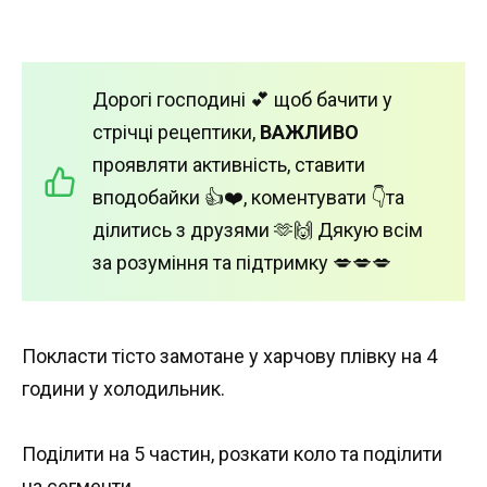
Дорогі господині 💕 щоб бачити у
стрічці рецептики,
ВАЖЛИВО
проявляти активність, ставити
вподобайки 👍❤️, коментувати 👇та
ділитись з друзями 🫶🙌 Дякую всім
за розуміння та підтримку 💋💋💋
Покласти тісто замотане у харчову плівку на 4
години у холодильник.
Поділити на 5 частин, розкати коло та поділити
на сегменти.