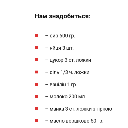
Нам знадобиться:
– сир 600 гр.
– яйця 3 шт.
– цукор 3 ст. ложки
– сіль 1/3 ч. ложки
– ванілін 1 гр.
– молоко 200 мл.
– манка 3 ст. ложки з гіркою
– масло вершкове 50 гр.