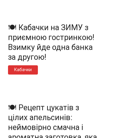
🍽️ Кабачки на ЗИМУ з
приємною гостринкою!
Взимку йде одна банка
за другою!
Кабачки
🍽️ Рецепт цукатів з
цілих апельсинів:
неймовірно смачна і
ароматна заготовка, яка