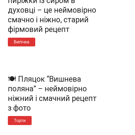
пиріжки із сиром в
духовці – це неймовірно
смачно і ніжно, старий
фірмовий рецепт
Випічка
🍽️ Пляцок “Вишнева
поляна” – неймовірно
ніжний і смачний рецепт
з фото
Торти