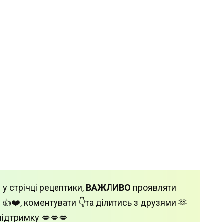
 у стрічці рецептики,
ВАЖЛИВО
проявляти
 👍❤️, коментувати 👇та ділитись з друзями 🫶
підтримку 💋💋💋