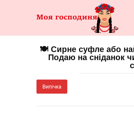
Перейти
до
змісту
🍽️ Сирне суфле або най
Подаю на сніданок ч
Випічка