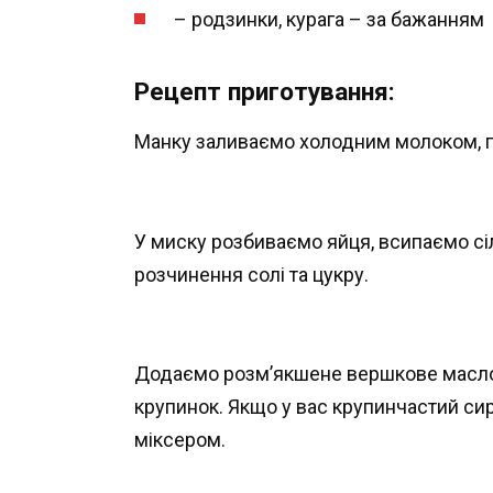
– родзинки, курага – за бажанням
Рецепт приготування:
Манку заливаємо холодним молоком, п
У миску розбиваємо яйця, всипаємо сіл
розчинення солі та цукру.
Додаємо розм’якшене вершкове масло 
крупинок. Якщо у вас крупинчастий си
міксером.