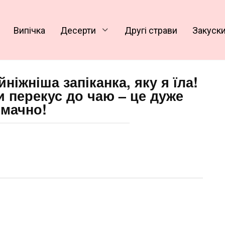
Випічка
Десерти
Другі страви
Закуск
ніжніша запіканка, яку я їла!
и перекус до чаю – це дуже
смачно!