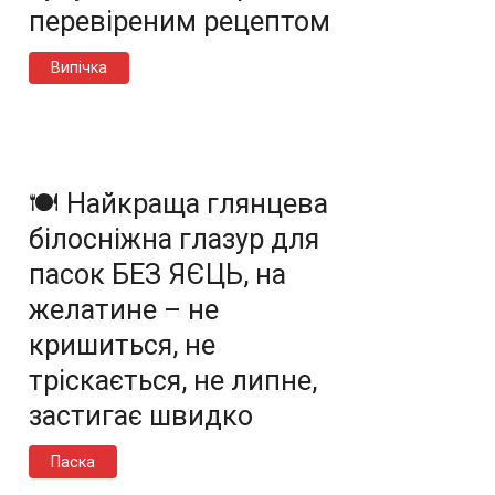
перевіреним рецептом
Випічка
🍽️ Найкраща глянцева
білосніжна глазур для
пасок БЕЗ ЯЄЦЬ, на
желатине – не
кришиться, не
тріскається, не липне,
застигає швидко
Паска