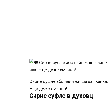
Сирне суфле або найніжніша запіканка,
– це дуже смачно!
Сирне суфле в духовці