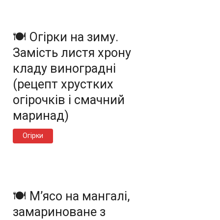
🍽️ Огірки на зиму.
Замість листя хрону
кладу виноградні
(рецепт хрустких
огірочків і смачний
маринад)
Огірки
🍽️ М’ясо на мангалі,
замариноване з