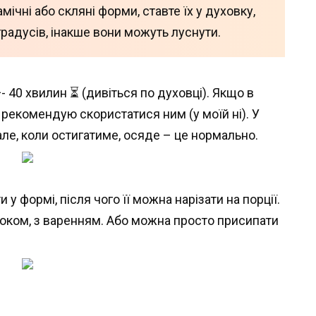
ічні або скляні форми, ставте їх у духовку,
 градусів, інакше вони можуть луснути.
 40 хвилин ⏳ (дивіться по духовці). Якщо в
рекомендую скористатися ним (у моїй ні). У
але, коли остигатиме, осяде – це нормально.
 у формі, після чого її можна нарізати на порції.
оком, з варенням. Або можна просто присипати