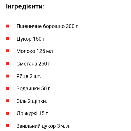
Інгредієнти:
Пшеничне борошно 300 г
Цукор 150 г
Молоко 125 мл
Сметана 250 г
Яйце 2 шт.
Родзинки 50 г
Сіль 2 щіпки.
Дріжджі 15 г
Ванільний цукор 3 ч. л.