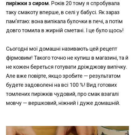
пиріжки з сиром
. Років 20 тому я спробувала
таку смакоту вперше, в селі у бабусі. Як зараз
пам’ятаю: вона випікала булочки в печі, а потім
довго томила в жирній сметані. І це було щось!
Сьогодні мої домашні називають цей рецепт
фірмовим! Такого точно не купиш в магазині, та й
не кожен береться готувати дріжджову випічку.
Але вже повірте, якщо зробите — результатом
будете задоволені на всі 100 %! Вид готових
томлених пиріжків чудовий, про смак взагалі
мовчу — вершковий, ніжний і дуже домашній.