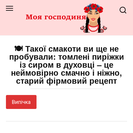
Перейти
до
змісту
🍽️ Такої смакоти ви ще не
пробували: томлені пиріжки
із сиром в духовці – це
неймовірно смачно і ніжно,
старий фірмовий рецепт
Випічка