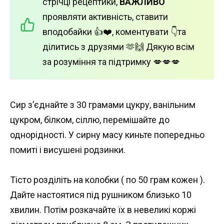
стрічці рецептики,
ВАЖЛИВО
проявляти активність, ставити
вподобайки 👍❤️, коментувати 👇та
ділитись з друзями 🫶🙌 Дякую всім
за розуміння та підтримку 💋💋💋
Сир з’єднайте з 30 грамами цукру, ванільним
цукром, білком, сіллю, перемішайте до
однорідності. У сирну масу киньте попередньо
помиті і висушені родзинки.
Тісто розділіть на колобки ( по 50 грам кожен ).
Дайте настоятися під рушником близько 10
хвилин. Потім розкачайте їх в невеликі коржі