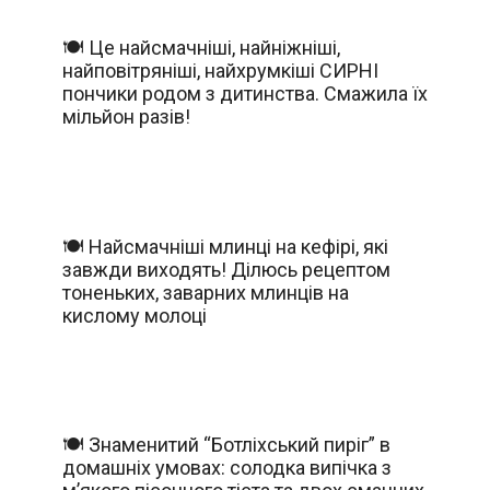
🍽️ Це найсмачніші, найніжніші,
найповітряніші, найхрумкіші СИРНІ
пончики родом з дитинства. Смажила їх
мільйон разів!
🍽️ Найсмачніші млинці на кефірі, які
завжди виходять! Ділюсь рецептом
тоненьких, заварних млинців на
кислому молоці
🍽️ Знаменитий “Ботліхський пиріг” в
домашніх умовах: солодка випічка з