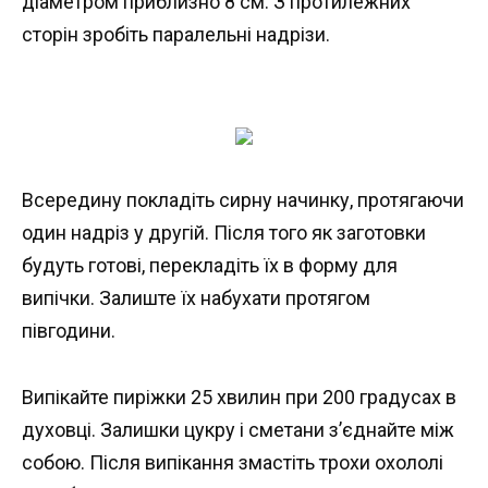
діаметром приблизно 8 см. З протилежних
сторін зробіть паралельні надрізи.
Всередину покладіть сирну начинку, протягаючи
один надріз у другій. Після того як заготовки
будуть готові, перекладіть їх в форму для
випічки. Залиште їх набухати протягом
півгодини.
Випікайте пиріжки 25 хвилин при 200 градусах в
духовці. Залишки цукру і сметани з’єднайте між
собою. Після випікання змастіть трохи охололі