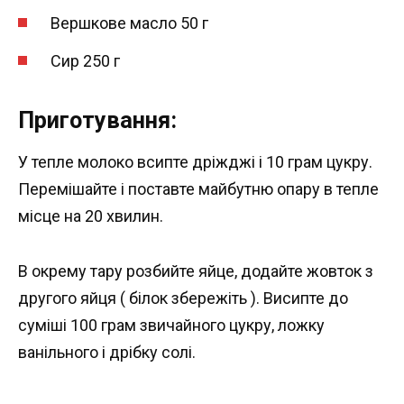
Вершкове масло 50 г
Сир 250 г
Приготування:
У тепле молоко всипте дріжджі і 10 грам цукру.
Перемішайте і поставте майбутню опару в тепле
місце на 20 хвилин.
В окрему тару розбийте яйце, додайте жовток з
другого яйця ( білок збережіть ). Висипте до
суміші 100 грам звичайного цукру, ложку
ванільного і дрібку солі.