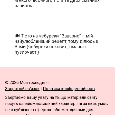
м’якого пісочного тіста та двох смачних
начинок
🍽️ Тісто на чебуреки “Заварне” – мій
найулюбленіший рецепт, тому ділюсь з
Вами (чебуреки соковиті, смачні і
пузирчасті)
© 2026 Моя господиня
Зворотній зв’язок
|
Політика конфіденційності
Звертаємо вашу увагу на те, що матеріали сайту
несуть ознайомлювальний характер і ні за яких умов
не є публічною офертою або методиками для