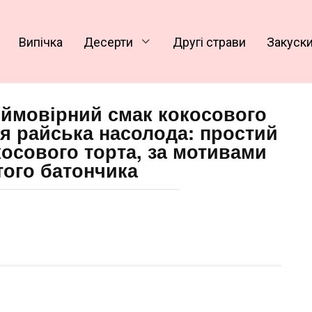
Випічка
Десерти
Другі страви
Закуск
неймовірний смак кокосового
ня райська насолода: простий
осового торта, за мотивами
того батончика