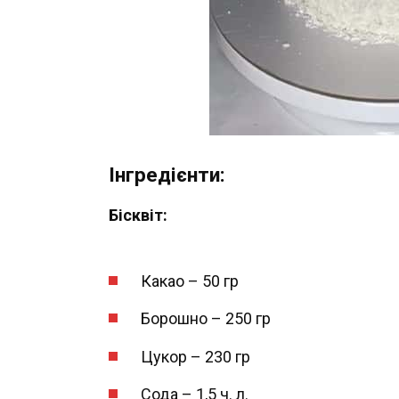
Інгредієнти:
Бісквіт:
Какао – 50 гр
Борошно – 250 гр
Цукор – 230 гр
Сода – 1,5 ч. л.