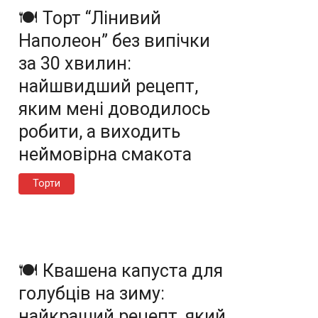
🍽️ Торт “Лінивий
Наполеон” без випічки
за 30 хвилин:
найшвидший рецепт,
яким мені доводилось
робити, а виходить
неймовірна смакота
Торти
🍽️ Квашена капуста для
голубців на зиму:
найкращий рецепт, який