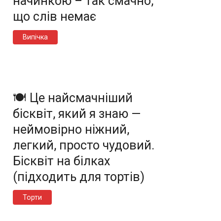
начинкою – так смачно,
що слів немає
Випічка
🍽️ Це найсмачніший
бісквіт, який я знаю —
неймовірно ніжний,
легкий, просто чудовий.
Бісквіт на білках
(підходить для тортів)
Торти