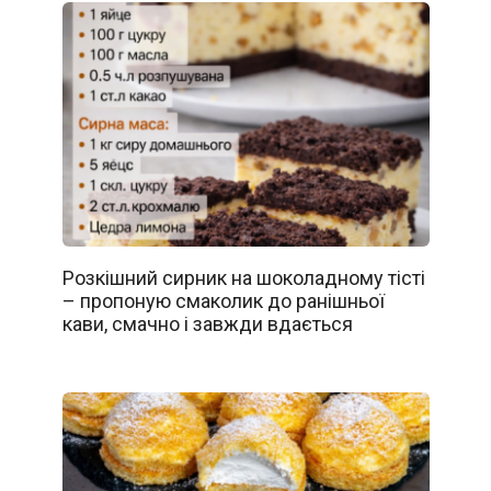
Розкішний сирник на шоколадному тісті
– пропоную смаколик до ранішньої
кави, смачно і завжди вдається