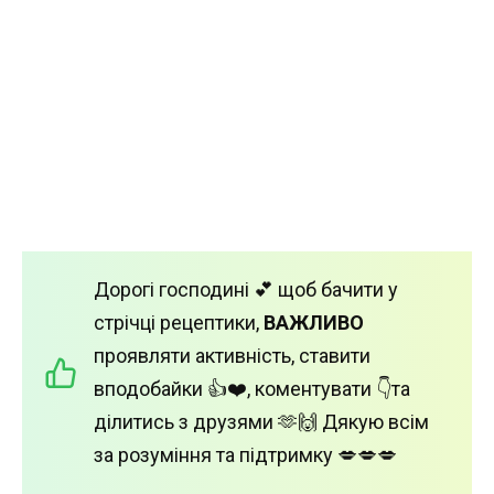
Дорогі господині 💕 щоб бачити у
стрічці рецептики,
ВАЖЛИВО
проявляти активність, ставити
вподобайки 👍❤️, коментувати 👇та
ділитись з друзями 🫶🙌 Дякую всім
за розуміння та підтримку 💋💋💋