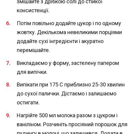
змішайте з дрібкою солі до стійкої
консистенції.
Потім повільно додайте цукор і по одному
жовтку. Декількома невеликими порціями
додайте сухі інгредієнти і акуратно
перемішайте.
Викладаємо у форму, застелену папером
для випічки.
Випікати при 175 С приблизно 25-30 хвилин
до сухої палички. Дістаємо і залишаємо
остигати.
Нагрійте 500 мл молока разом з цукром і
ваніліном. Розчиніть просіяний порошок для
пудингу в молоці, що залишився. Додати в