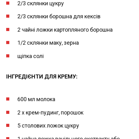
2/3 склянки цукру
2/3 склянки борошна для кексів
2 чайні ложки картопляного борошна
1/2 склянки маку, зерна
щіпка солі
ІНГРЕДІЄНТИ ДЛЯ КРЕМУ:
600 мл молока
2 х крем-пудинг, порошок
5 столових ложок цукру
1 чайна ложка ванільного екстракту або