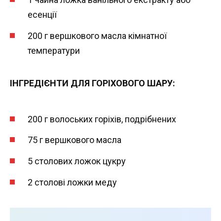
есенції
200 г вершкового масла кімнатної
температури
ІНГРЕДІЄНТИ ДЛЯ ГОРІХОВОГО ШАРУ:
200 г волоських горіхів, подрібнених
75 г вершкового масла
5 столових ложок цукру
2 столові ложки меду