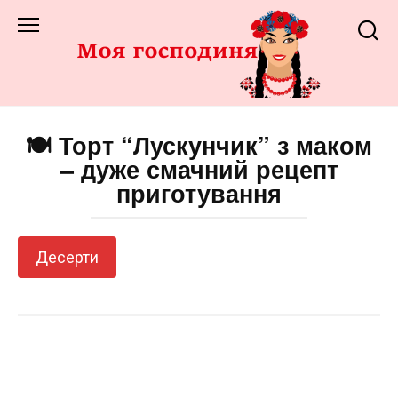
Перейти
до
змісту
🍽️ Торт “Лускунчик” з маком
– дуже смачний рецепт
приготування
Десерти