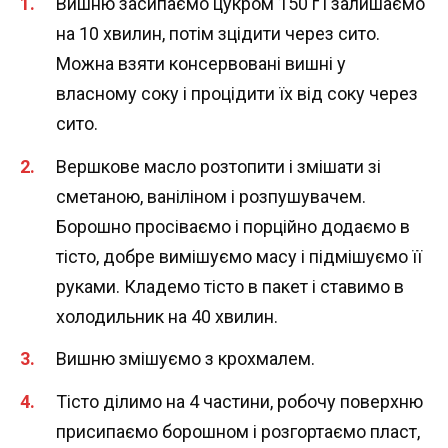
Вишню засипаємо цукром 150 г і залишаємо
на 10 хвилин, потім зцідити через сито.
Можна взяти консервовані вишні у
власному соку і процідити їх від соку через
сито.
Вершкове масло розтопити і змішати зі
сметаною, ваніліном і розпушувачем.
Борошно просіваємо і порційно додаємо в
тісто, добре вимішуємо масу і підмішуємо її
руками. Кладемо тісто в пакет і ставимо в
холодильник на 40 хвилин.
Вишню змішуємо з крохмалем.
Тісто ділимо на 4 частини, робочу поверхню
присипаємо борошном і розгортаємо пласт,