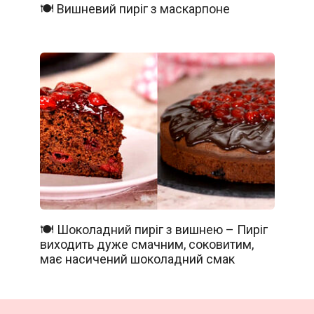
🍽️ Вишневий пиріг з маскарпоне
🍽️ Шоколадний пиріг з вишнею – Пиріг
виходить дуже смачним, соковитим,
має насичений шоколадний смак