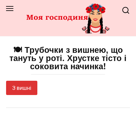
Перейти
до
змісту
🍽️ Трубочки з вишнею, що
тануть у роті. Хрустке тісто і
соковита начинка!
З вишні