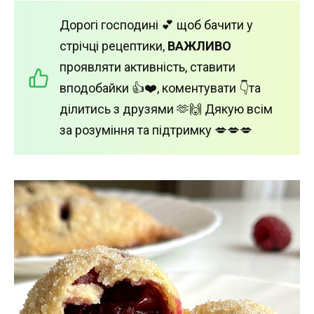
Дорогі господині 💕 щоб бачити у
стрічці рецептики,
ВАЖЛИВО
проявляти активність, ставити
вподобайки 👍❤️, коментувати 👇та
ділитись з друзями 🫶🙌 Дякую всім
за розуміння та підтримку 💋💋💋