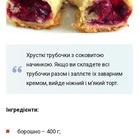
Хрусткі трубочки з соковитою
начинкою. Якщо ви складете всі
трубочки разом і заллєте їх заварним
кремом, вийде ніжний і м’який торт.
Інгредієнти:
борошно – 400 г;