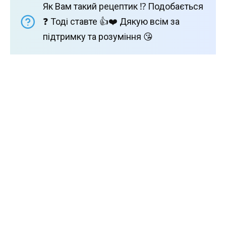
Як Вам такий рецептик ⁉️ Подобається
❓ Тоді ставте 👍❤️ Дякую всім за
підтримку та розуміння 😘