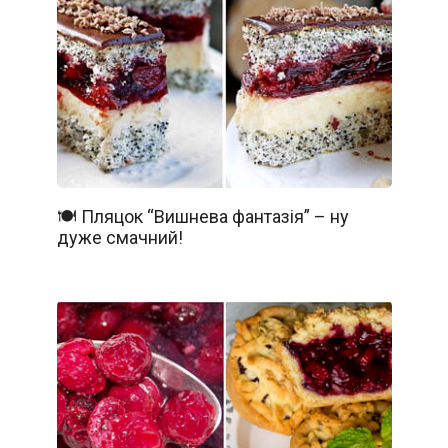
🍽️ Пляцок “Вишнева фантазія” – ну
дуже смачний!