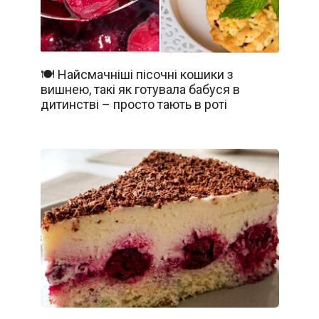
🍽️ Найсмачніші пісочні кошики з
вишнею, такі як готувала бабуся в
дитинстві – просто тають в роті