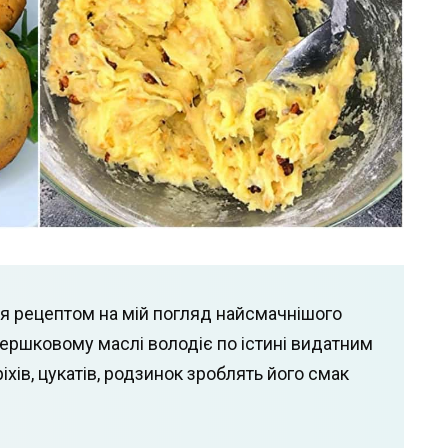
ся рецептом на мій погляд найсмачнішого
вершковому маслі володіє по істині видатним
іхів, цукатів, родзинок зроблять його смак