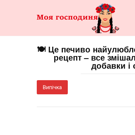
Перейти
до
змісту
🍽️ Це печиво найулюбл
рецепт – все змішал
добавки і 
Випічка