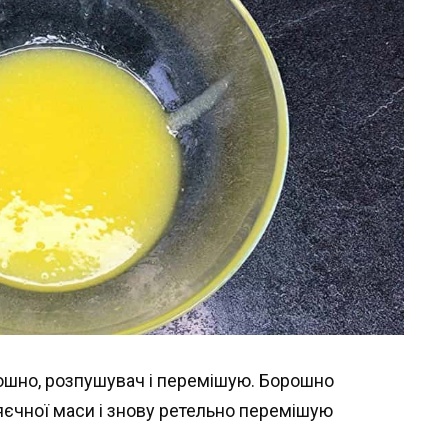
ошно, розпушувач і перемішую. Борошно
єчної маси і знову ретельно перемішую