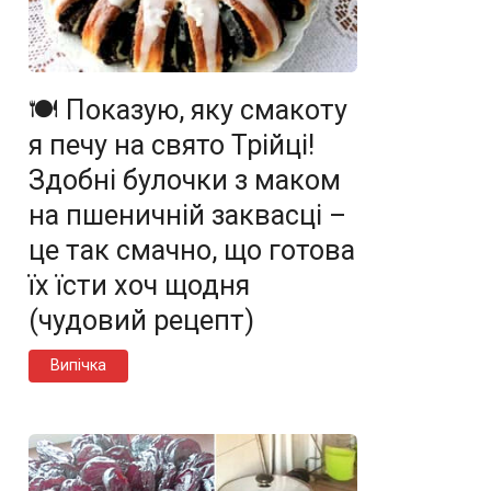
🍽️ Показую, яку смакоту
я печу на свято Трійці!
Здобні булочки з маком
на пшеничній заквасці –
це так смачно, що готова
їх їсти хоч щодня
(чудовий рецепт)
Випічка