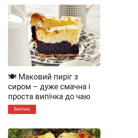
🍽️ Маковий пиріг з
сиром – дуже смачна і
проста випічка до чаю
Випічка