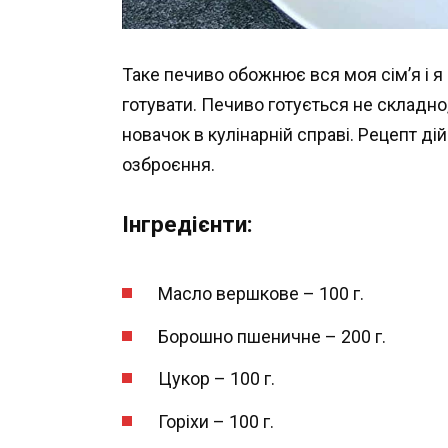
Таке печиво обожнює вся моя сім’я і 
готувати. Печиво готується не складно
новачок в кулінарній справі. Рецепт ді
озброєння.
Інгредієнти:
Масло вершкове – 100 г.
Борошно пшеничне – 200 г.
Цукор – 100 г.
Горіхи – 100 г.