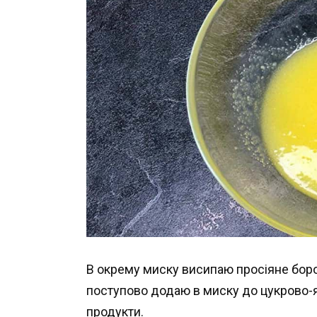
В окрему миску висипаю просіяне бор
поступово додаю в миску до цукрово-я
продукти.