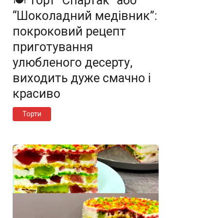
🍽️ Торт “Спартак” або
“Шоколадний медівник”:
покроковий рецепт
приготування
улюбленого десерту,
виходить дуже смачно і
красиво
Торти