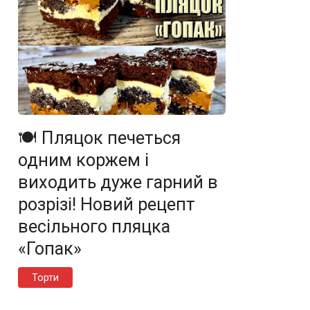
🍽️ Пляцок печеться
одним коржем і
виходить дуже гарний в
розрізі! Новий рецепт
весільного пляцка
«Гопак»
Торти