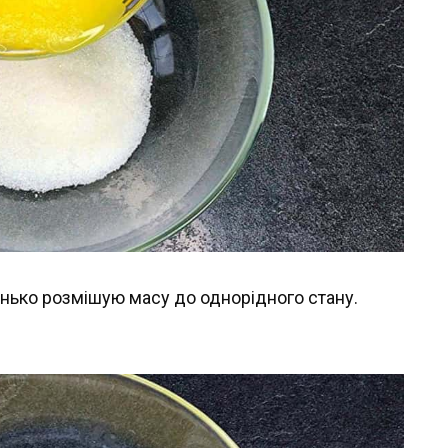
енько розмішую масу до однорідного стану.