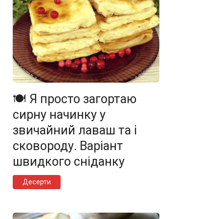
🍽️ Я просто загортаю
сирну начинку у
звичайний лаваш та і
сковороду. Варіант
швидкого сніданку
Десерти