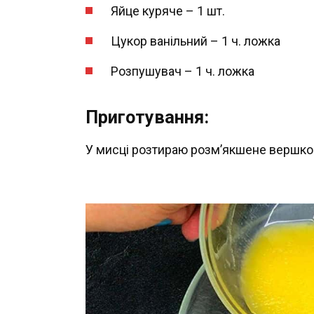
Яйце куряче – 1 шт.
Цукор ванільний – 1 ч. ложка
Розпушувач – 1 ч. ложка
Приготування:
У мисці розтираю розм’якшене вершков