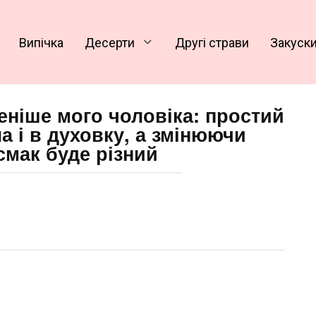
Випічка
Десерти
Другі страви
Закуск
еніше мого чоловіка: простий
а і в духовку, а змінюючи
смак буде різний