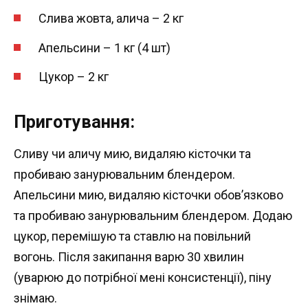
Слива жовта, алича – 2 кг
Апельсини – 1 кг (4 шт)
Цукор – 2 кг
Приготування:
Сливу чи аличу мию, видаляю кісточки та
пробиваю занурювальним блендером.
Апельсини мию, видаляю кісточки обов’язково
та пробиваю занурювальним блендером. Додаю
цукор, перемішую та ставлю на повільний
вогонь. Після закипання варю 30 хвилин
(уварюю до потрібної мені консистенції), піну
знімаю.