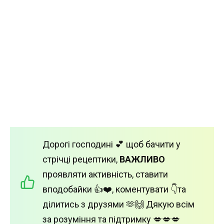
Дорогі господині 💕 щоб бачити у
стрічці рецептики,
ВАЖЛИВО
проявляти активність, ставити
вподобайки 👍❤️, коментувати 👇та
ділитись з друзями 🫶🙌 Дякую всім
за розуміння та підтримку 💋💋💋