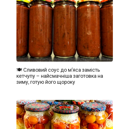
🍽️ Сливовий соус до м’яса замість
кетчупу – найсмачніша заготовка на
зиму, готую його щороку