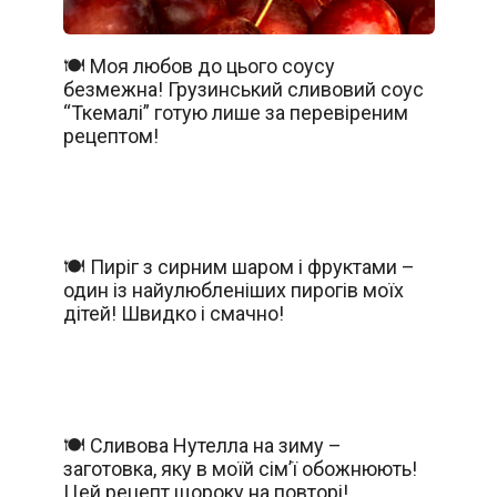
🍽️ Моя любов до цього соусу
безмежна! Грузинський сливовий соус
“Ткемалі” готую лише за перевіреним
рецептом!
🍽️ Пиріг з сирним шаром і фруктами –
один із найулюбленіших пирогів моїх
дітей! Швидко і смачно!
🍽️ Сливова Нутелла на зиму –
заготовка, яку в моїй сім’ї обожнюють!
Цей рецепт щороку на повторі!