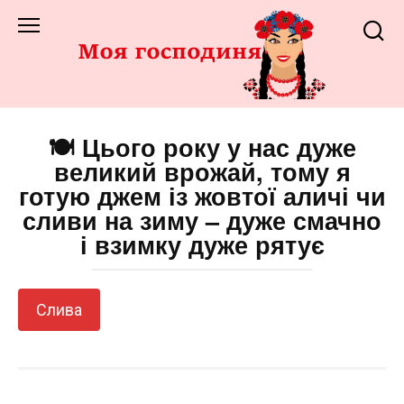
Перейти
до
змісту
🍽️ Цього року у нас дуже
великий врожай, тому я
готую джем із жовтої аличі чи
сливи на зиму – дуже смачно
і взимку дуже рятує
Слива