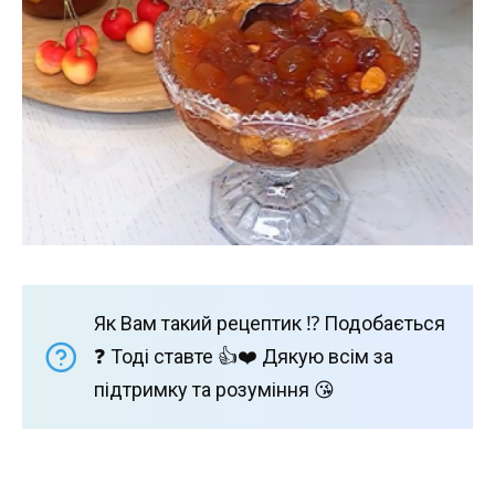
Як Вам такий рецептик ⁉️ Подобається
❓ Тоді ставте 👍❤️ Дякую всім за
підтримку та розуміння 😘