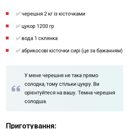
✅ черешня 2 кг із кісточками
✅ цукор 1200 гр
✅ вода 1 склянка
✅ абрикосові кісточки сирі (це за бажанням)
У мене черешня не така прямо
солодка, тому стільки цукру. Ви
орієнтуйтеся на вашу. Темна черешня
солодша.
Приготування: