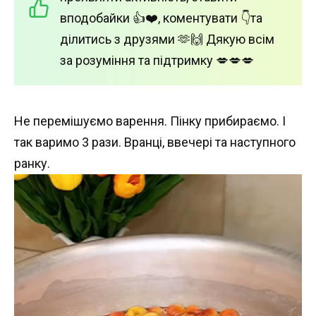
вподобайки 👍❤️, коментувати 👇та
ділитись з друзями 🫶🙌 Дякую всім
за розуміння та підтримку 💋💋💋
Не перемішуємо варення. Пінку прибираємо. І
так варимо 3 рази. Вранці, ввечері та наступного
ранку.