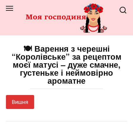
Перейти
до
змісту
🍽️ Варення з черешні
“Королівське” за рецептом
моєї матусі – дуже смачне,
густеньке і неймовірно
ароматне
Вишня