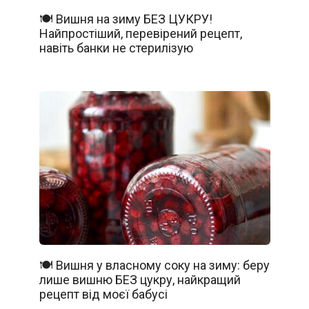
🍽️ Вишня на зиму БЕЗ ЦУКРУ!
Найпростіший, перевірений рецепт,
навіть банки не стерилізую
🍽️ Вишня у власному соку на зиму: беру
лише вишню БЕЗ цукру, найкращий
рецепт від моєї бабусі