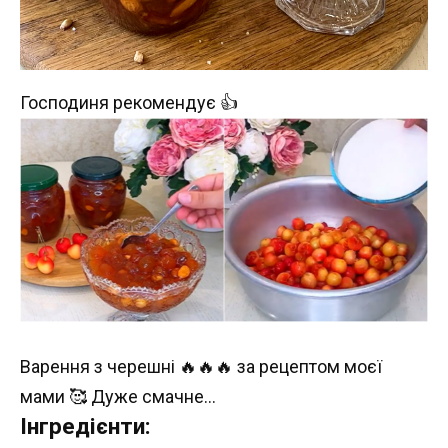
Господиня рекомендує 👍
Варення з черешні 🔥🔥🔥 за рецептом моєї
мами 🥰 Дуже смачне…
Інгредієнти: