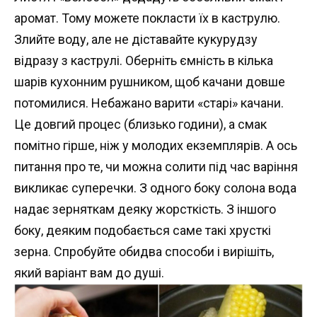
аромат. Тому можете покласти їх в каструлю.
Злийте воду, але не діставайте кукурудзу
відразу з каструлі. Оберніть ємність в кілька
шарів кухонним рушником, щоб качани довше
потомилися. Небажано варити «старі» качани.
Це довгий процес (близько години), а смак
помітно гірше, ніж у молодих екземплярів. А ось
питання про те, чи можна солити під час варіння
викликає суперечки. З одного боку солона вода
надає зерняткам деяку жорсткість. З іншого
боку, деяким подобається саме такі хрусткі
зерна. Спробуйте обидва способи і вирішіть,
який варіант вам до душі.