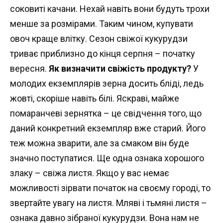
соковиті качани. Нехай навіть вони будуть трохи
менше за розмірами. Таким чином, купувати
овоч краще влітку. Сезон свіжої кукурудзи
триває приблизно до кінця серпня – початку
вересня.
Як визначити свіжість продукту?
У
молодих екземплярів зерна досить бліді, ледь
жовті, скоріше навіть білі. Яскраві, майже
помаранчеві зернятка – це свідчення того, що
даний конкретний екземпляр вже старий. Його
теж можна зварити, але за смаком він буде
значно поступатися. Ще одна ознака хорошого
злаку – свіжа листя. Якщо у вас немає
можливості зірвати початок на своєму городі, то
звертайте увагу на листя. Мляві і тьмяні листя –
ознака давно зібраної кукурудзи. Вона нам не