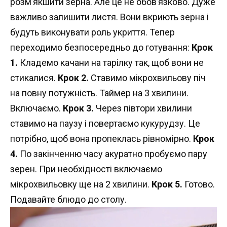
розм’якшити зерна. Але це не обов’язково. Дуже
важливо залишити листя. Вони вкриють зерна і
будуть виконувати роль укриття. Тепер
переходимо безпосередньо до готування:
Крок
1.
Кладемо качани на тарілку так, щоб вони не
стикалися.
Крок 2.
Ставимо мікрохвильову піч
на повну потужність. Таймер на 3 хвилини.
Включаємо.
Крок 3.
Через півтори хвилини
ставимо на паузу і повертаємо кукурудзу. Це
потрібно, щоб вона пропеклась рівномірно.
Крок
4.
По закінченню часу акуратно пробуємо пару
зерен. При необхідності включаємо
мікрохвильовку ще на 2 хвилини.
Крок 5.
Готово.
Подавайте блюдо до столу.