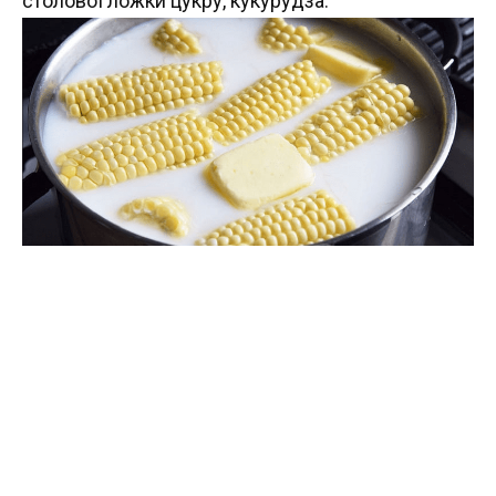
столової ложки цукру, кукурудза.