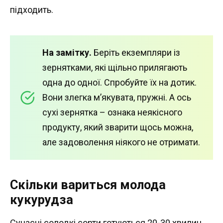
підходить.
На замітку.
Беріть екземпляри із
зернятками, які щільно прилягають
одна до одної. Спробуйте їх на дотик.
Вони злегка м’якувата, пружні. А ось
сухі зернятка – ознака неякісного
продукту, який зварити щось можна,
але задоволення ніякого не отримати.
Скільки вариться молода
кукурудза
Сучасні солодкі сорти готуються 20-30 хвилин