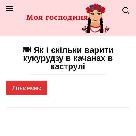
Перейти
до
змісту
🍽️ Як і скільки варити
кукурудзу в качанах в
каструлі
Літнє меню