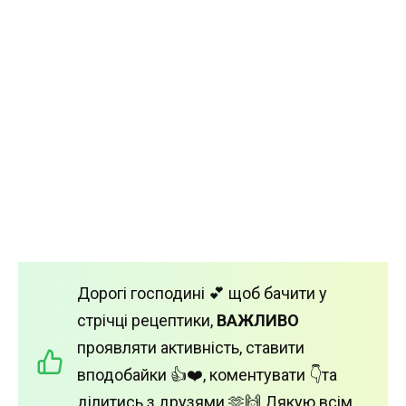
Дорогі господині 💕 щоб бачити у
стрічці рецептики,
ВАЖЛИВО
проявляти активність, ставити
вподобайки 👍❤️, коментувати 👇та
ділитись з друзями 🫶🙌 Дякую всім