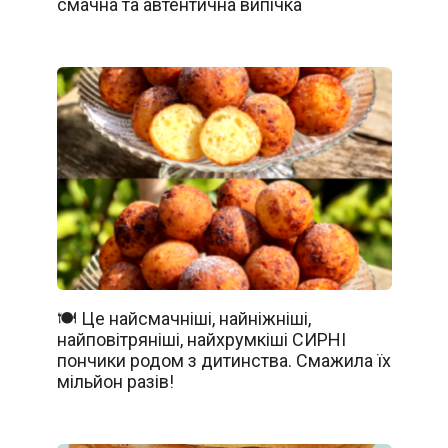
смачна та автентична випічка
🍽️ Це найсмачніші, найніжніші,
найповітряніші, найхрумкіші СИРНІ
пончики родом з дитинства. Смажила їх
мільйон разів!