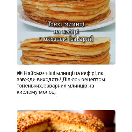
🍽️ Найсмачніші млинці на кефірі, які
завжди виходять! Ділюсь рецептом
тоненьких, заварних млинців на
кислому молоці