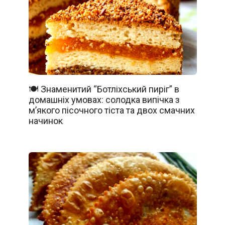
🍽️ Знаменитий “Ботліхський пиріг” в
домашніх умовах: солодка випічка з
м’якого пісочного тіста та двох смачних
начинок