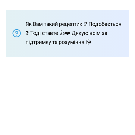
Як Вам такий рецептик ⁉️ Подобається
❓ Тоді ставте 👍❤️ Дякую всім за
підтримку та розуміння 😘