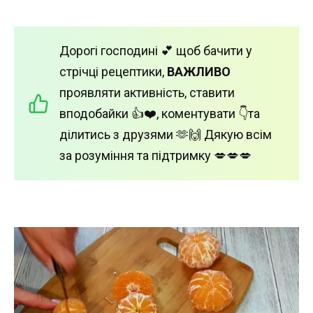
Дорогі господині 💕 щоб бачити у
стрічці рецептики,
ВАЖЛИВО
проявляти активність, ставити
вподобайки 👍❤️, коментувати 👇та
ділитись з друзями 🫶🙌 Дякую всім
за розуміння та підтримку 💋💋💋