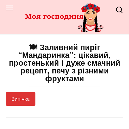
Перейти
до
змісту
🍽️ Заливний пиріг
“Мандаринка”: цікавий,
простенький і дуже смачний
рецепт, печу з різними
фруктами
Випічка