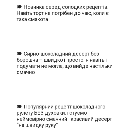
🍽️ Новинка серед солодких рецептів.
Навіть торт не потрібен до чаю, коли є
така смакота
🍽️ Сирно-шоколадний десерт без
борошна – швидко і просто: я навіть і
подумати не могла, що вийде настільки
смачно
🍽️ Популярний рецепт шоколадного
рулету БЕЗ духовки: готуємо
неймовірно смачний і красивий десерт
“на швидку руку”