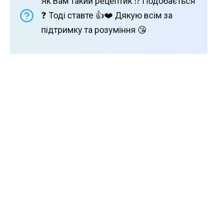
Як Вам такий рецептик ⁉️ Подобається
❓ Тоді ставте 👍❤️ Дякую всім за
підтримку та розуміння 😘