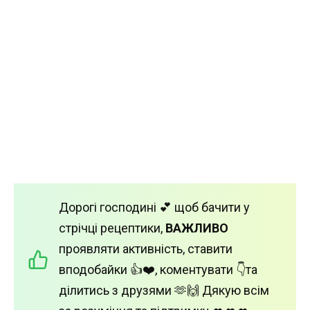
Дорогі господині 💕 щоб бачити у
стрічці рецептики,
ВАЖЛИВО
проявляти активність, ставити
вподобайки 👍❤️, коментувати 👇та
ділитись з друзями 🫶🙌 Дякую всім