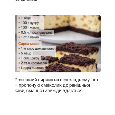
Розкішний сирник на шоколадному тісті
– пропоную смаколик до ранішньої
кави, смачно і завжди вдається