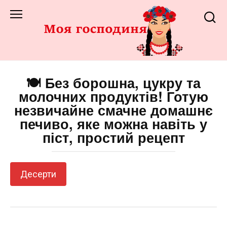
Перейти
до
змісту
🍽️ Без борошна, цукру та
молочних продуктів! Готую
незвичайне смачне домашнє
печиво, яке можна навіть у
піст, простий рецепт
Десерти