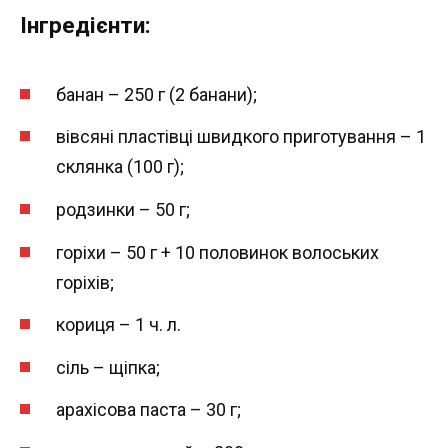
Інгредієнти:
банан – 250 г (2 банани);
вівсяні пластівці швидкого приготування – 1
склянка (100 г);
родзинки – 50 г;
горіхи – 50 г + 10 половинок волоських
горіхів;
кориця – 1 ч. л.
сіль – щіпка;
арахісова паста – 30 г;