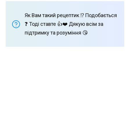
Як Вам такий рецептик ⁉️ Подобається
❓ Тоді ставте 👍❤️ Дякую всім за
підтримку та розуміння 😘