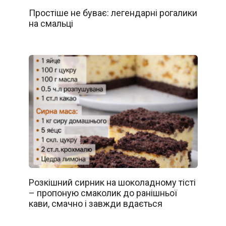
Простіше не буває: легендарні рогалики
на смальці
Розкішний сирник на шоколадному тісті
– пропоную смаколик до ранішньої
кави, смачно і завжди вдається