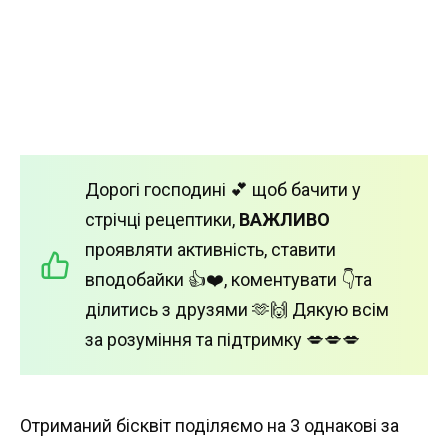
Дорогі господині 💕 щоб бачити у
стрічці рецептики,
ВАЖЛИВО
проявляти активність, ставити
вподобайки 👍❤️, коментувати 👇та
ділитись з друзями 🫶🙌 Дякую всім
за розуміння та підтримку 💋💋💋
Отриманий бісквіт поділяємо на 3 однакові за