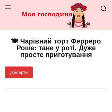
Перейти
до
змісту
🍽️ Чарівний торт Ферреро
Роше: тане у роті. Дуже
просте приготування
Десерти