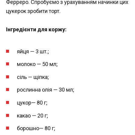
Ферреро. Спробуємо з урахуванням начинки цих
цукерок зробити торт.
Інгредієнти для коржу:
яйця — 3 шт.;
молоко — 50 мл;
сіль — щіпка;
рослинна олія — ​​30 мл;
цукор— 80 г;
какао — 20 г;
борошно— 80 г;