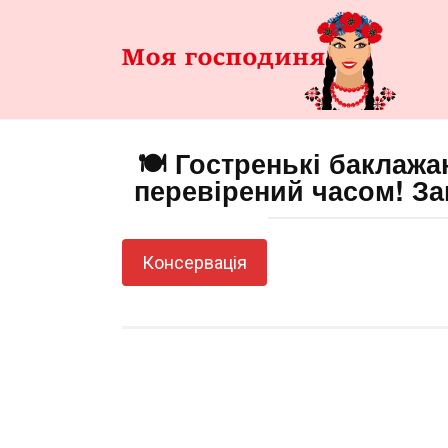
Перейти
до
змісту
🍽️ Гостренькі баклажа
перевірений часом! За
Консервація