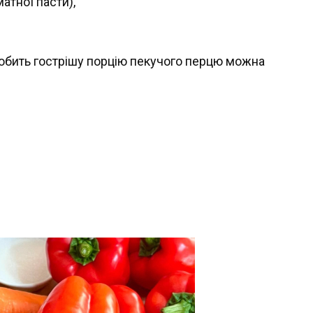
матної пасти),
любить гострішу порцію пекучого перцю можна