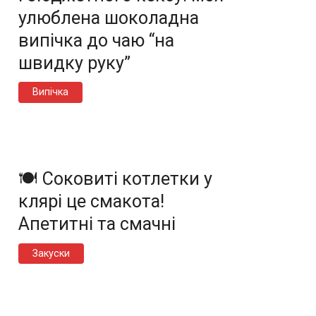
улюблена шоколадна
випічка до чаю “на
швидку руку”
Випічка
🍽️ Соковиті котлетки у
клярі це смакота!
Апетитні та смачні
Закуски