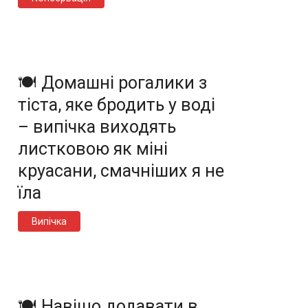
🍽️ Домашні рогалики з
тіста, яке бродить у воді
– випічка виходять
листковою як міні
круасани, смачніших я не
їла
Випічка
🍽️ Навіщо додавати в