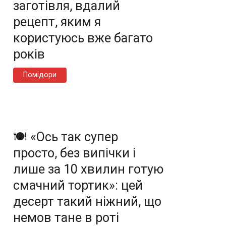
заготівля, вдалий
рецепт, яким я
користуюсь вже багато
років
Помідори
🍽️ «Ось так супер
просто, без випічки і
лише за 10 хвилин готую
смачний тортик»: цей
десерт такий ніжний, що
немов тане в роті