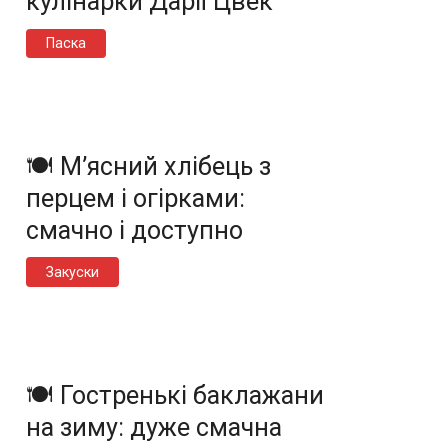
кулінарки Дарії Цвек
Паска
🍽️ М’ясний хлібець з
перцем і огірками:
смачно і доступно
Закуски
🍽️ Гостренькі баклажани
на зиму: дуже смачна