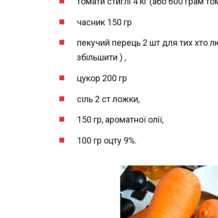
томати стиглі 4 кг (або 600 грам то
часник 150 гр
пекучий перець 2 шт для тих хто 
збільшити ) ,
цукор 200 гр
сіль 2 ст ложки,
150 гр, ароматної олії,
100 гр оцту 9%.