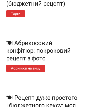
(бюджетний рецепт)
Торти
🍽️ Абрикосовий
конфітюр: покроковий
рецепт з фото
Абрикоси на зиму
🍽️ Рецепт дуже простого
і бюджетного кексу: моя