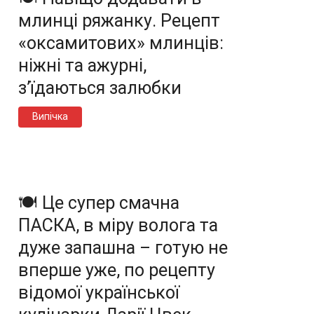
млинці ряжанку. Рецепт
«оксамитових» млинців:
ніжні та ажурні,
з’їдаються залюбки
Випічка
🍽️ Це супер смачна
ПАСКА, в міру волога та
дуже запашна – готую не
вперше уже, по рецепту
відомої української