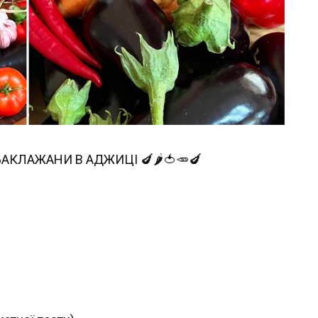
І БАКЛАЖАНИ В АДЖИЦІ 🍆🌶🍅🥕🍆