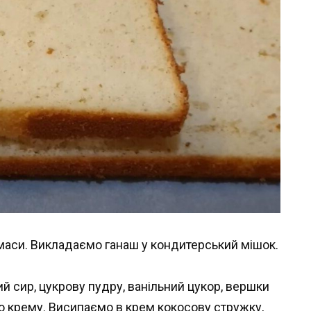
 маси. Викладаємо ганаш у кондитерський мішок.
й сир, цукрову пудру, ванільний цукор, вершки
го крему. Висипаємо в крем кокосову стружку,