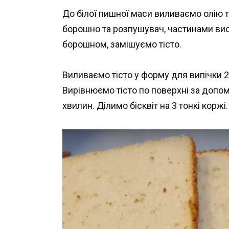
До білої пишної маси виливаємо олію 
борошно та розпушувач, частинами ви
борошном, замішуємо тісто.
Виливаємо тісто у форму для випічки 2
Вирівнюємо тісто по поверхні за допо
хвилин. Ділимо бісквіт на 3 тонкі коржі.