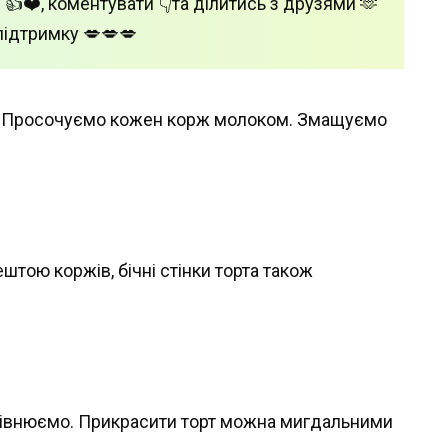
 👍❤️, коментувати 👇та ділитись з друзями 🫶
підтримку 💋💋💋
. Просочуємо кожен корж молоком. Змащуємо
тою коржів, бічні стінки торта також
рівнюємо. Прикрасити торт можна мигдальними