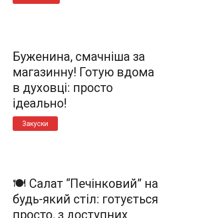
Буженина, смачніша за
магазинну! Готую вдома
в духовці: просто
ідеально!
Закуски
🍽️ Салат “Печінковий” на
будь-який стіл: готується
просто, з доступних