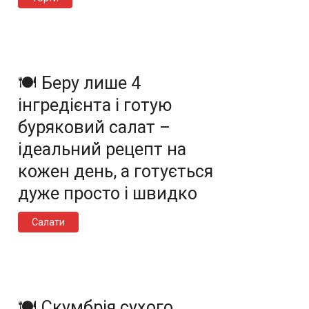
🍽️ Беру лише 4
інгредієнта і готую
буряковий салат –
ідеальний рецепт на
кожен день, а готується
дуже просто і швидко
Салати
🍽️ Скумбрія сухого