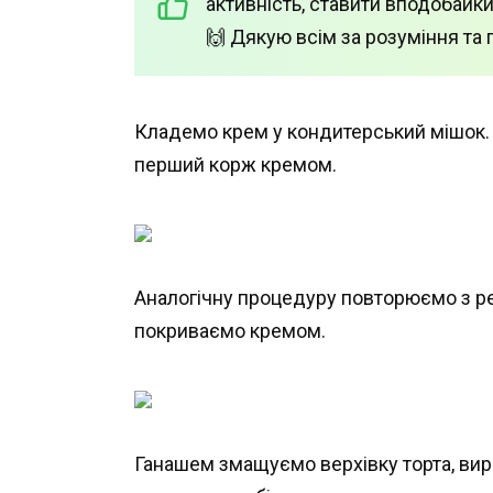
активність, ставити вподобайки
🙌 Дякую всім за розуміння та 
Кладемо крем у кондитерський мішок
перший корж кремом.
Аналогічну процедуру повторюємо з реш
покриваємо кремом.
Ганашем змащуємо верхівку торта, ви