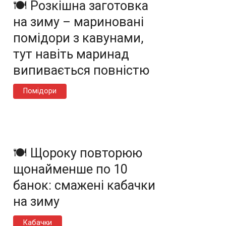
🍽️ Розкішна заготовка
на зиму – мариновані
помідори з кавунами,
тут навіть маринад
випивається повністю
Помідори
🍽️ Щороку повторюю
щонайменше по 10
банок: смажені кабачки
на зиму
Кабачки