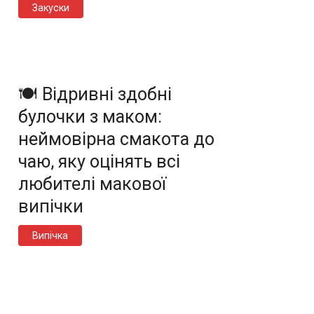
Закуски
🍽️ Відривні здобні
булочки з маком:
неймовірна смакота до
чаю, яку оцінять всі
любителі макової
випічки
Випічка