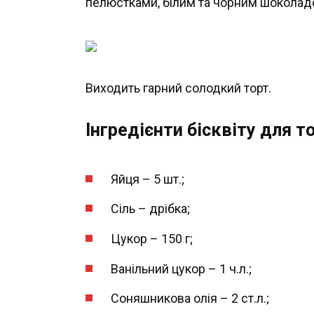
пелюстками, білим та чорним шоколад
Виходить гарний солодкий торт.
Інгредієнти бісквіту для т
Яйця – 5 шт.;
Сіль – дрібка;
Цукор – 150 г;
Ванільний цукор – 1 ч.л.;
Соняшникова олія – 2 ст.л.;