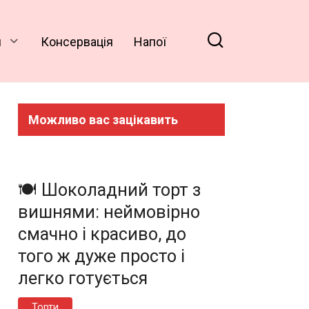
и
Консервація
Напої
Можливо вас зацікавить
🍽️ Шоколадний торт з
вишнями: неймовірно
смачно і красиво, до
того ж дуже просто і
легко готується
Торти