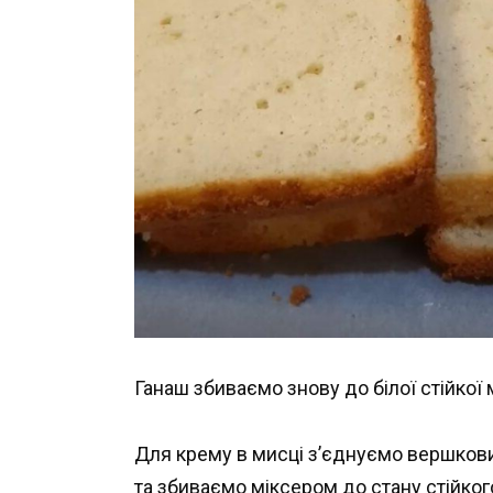
Ганаш збиваємо знову до білої стійкої
Для крему в мисці з’єднуємо вершкови
та збиваємо міксером до стану стійко