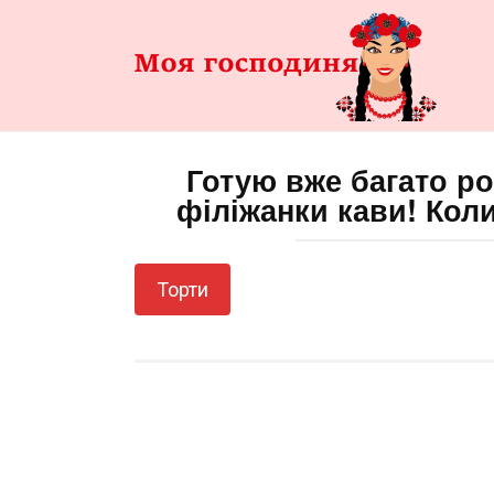
Перейти
до
змісту
Готую вже багато ро
філіжанки кави! Коли
Торти