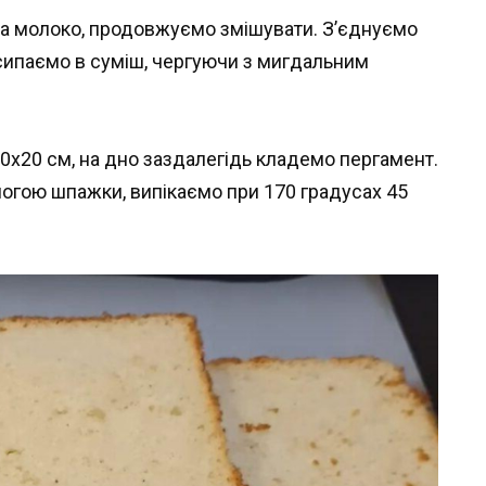
та молоко, продовжуємо змішувати. З’єднуємо
сипаємо в суміш, чергуючи з мигдальним
0х20 см, на дно заздалегідь кладемо пергамент.
могою шпажки, випікаємо при 170 градусах 45