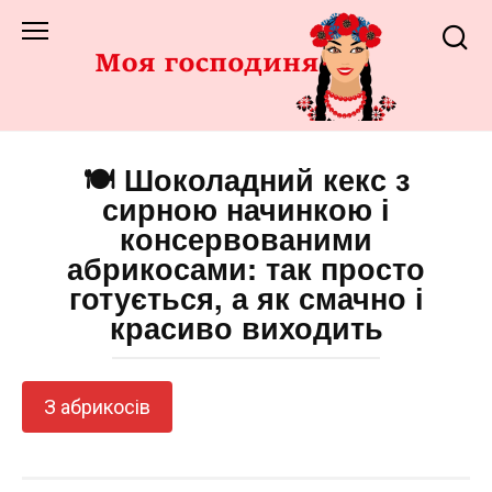
Перейти
до
змісту
🍽️ Шоколадний кекс з
сирною начинкою і
консервованими
абрикосами: так просто
готується, а як смачно і
красиво виходить
З абрикосів