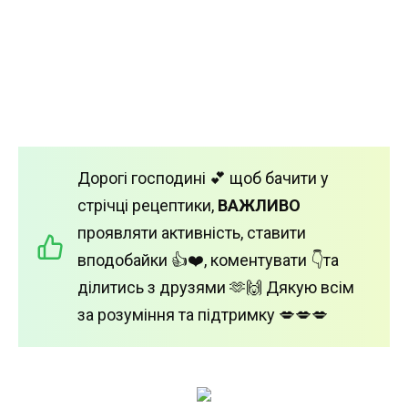
Дорогі господині 💕 щоб бачити у
стрічці рецептики,
ВАЖЛИВО
проявляти активність, ставити
вподобайки 👍❤️, коментувати 👇та
ділитись з друзями 🫶🙌 Дякую всім
за розуміння та підтримку 💋💋💋