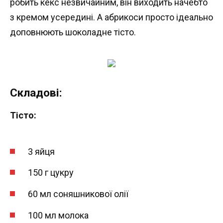
робить кекс незвичайним, він виходить начебто
з кремом усередині. А абрикоси просто ідеально
доповнюють шоколадне тісто.
Складові:
Тісто:
3 яйця
150 г цукру
60 мл соняшникової олії
100 мл молока