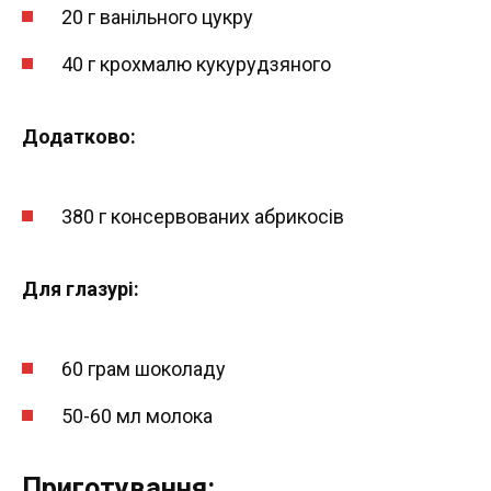
20 г ванільного цукру
40 г крохмалю кукурудзяного
Додатково:
380 г консервованих абрикосів
Для глазурі:
60 грам шоколаду
50-60 мл молока
Приготування: