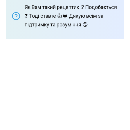
Як Вам такий рецептик ⁉️ Подобається
❓ Тоді ставте 👍❤️ Дякую всім за
підтримку та розуміння 😘