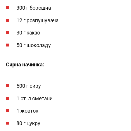
300 г борошна
12 г розпушувача
30 г какао
50 г шоколаду
Сирна начинка:
500 г сиру
1 ст. л сметани
1 жовток
80 г цукру