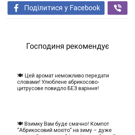
Поділитися у Facebook
Господиня рекомендує
🍽️ Цей аромат неможливо передати
словами! Улюблене абрикосово-
цитрусове повидло БЕЗ варіння!
🍽️ Взимку Вам буде смачно! Компот
“Абрикосовий мохіто” на зиму – дуже