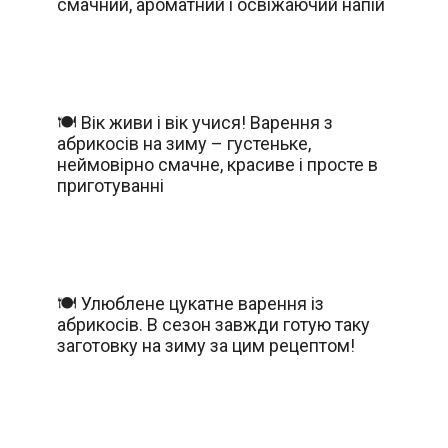
смачний, ароматний і освіжаючий напій
🍽️ Вік живи і вік учися! Варення з
абрикосів на зиму – густеньке,
неймовірно смачне, красиве і просте в
приготуванні
🍽️ Улюблене цукатне варення із
абрикосів. В сезон завжди готую таку
заготовку на зиму за цим рецептом!