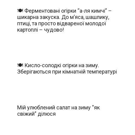
🍽️ Ферментовані огірки “а-ля кимчі” –
шикарна закуска. До м’яса, шашлику,
птиці, та просто відвареної молодої
картоплі – чудово!
🍽️ Кисло-солодкі огірки на зиму.
Зберігаються при кімнатній температурі
Мій улюблений салат на зиму “як
свіжий” ділюся