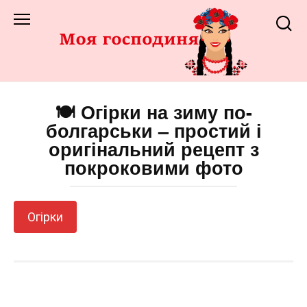
Перейти
до
змісту
🍽️ Огірки на зиму по-
болгарськи – простий і
оригінальний рецепт з
покроковими фото
Огірки