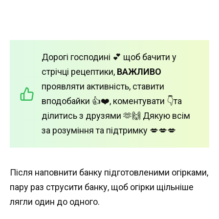
Дорогі господині 💕 щоб бачити у
стрічці рецептики,
ВАЖЛИВО
проявляти активність, ставити
вподобайки 👍❤️, коментувати 👇та
ділитись з друзями 🫶🙌 Дякую всім
за розуміння та підтримку 💋💋💋
Після наповнити банку підготовленими огірками,
пару раз струсити банку, щоб огірки щільніше
лягли один до одного.