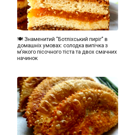
🍽️ Знаменитий “Ботліхський пиріг” в
домашніх умовах: солодка випічка з
м’якого пісочного тіста та двох смачних
начинок