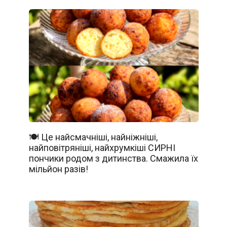
🍽️ Це найсмачніші, найніжніші,
найповітряніші, найхрумкіші СИРНІ
пончики родом з дитинства. Смажила їх
мільйон разів!