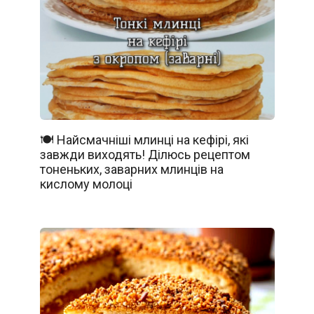
🍽️ Найсмачніші млинці на кефірі, які
завжди виходять! Ділюсь рецептом
тоненьких, заварних млинців на
кислому молоці