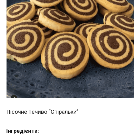
Пісочне печиво “Спіральки”
Інгредієнти: