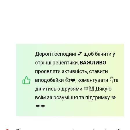
Дорогі господині 💕 щоб бачити у
стрічці рецептики,
ВАЖЛИВО
проявляти активність, ставити
вподобайки 👍❤️, коментувати 👇та
ділитись з друзями 🫶🙌 Дякую
всім за розуміння та підтримку 💋
💋💋