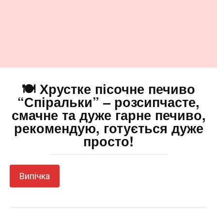
🍽️ Хрустке пісочне печиво
“Спіральки” – розсипчасте,
смачне та дуже гарне печиво,
рекомендую, готується дуже
просто!
Випічка