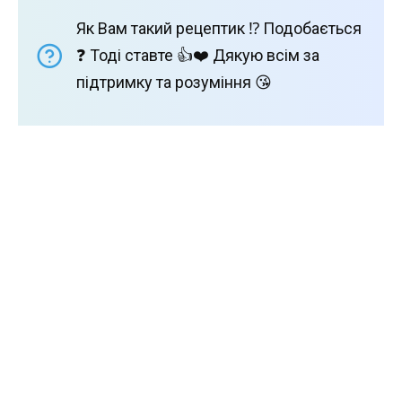
Як Вам такий рецептик ⁉️ Подобається
❓ Тоді ставте 👍❤️ Дякую всім за
підтримку та розуміння 😘