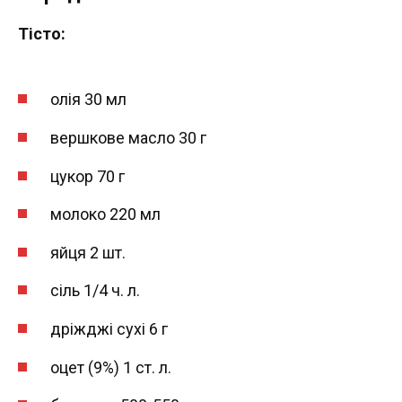
Тісто:
олія 30 мл
вершкове масло 30 г
цукор 70 г
молоко 220 мл
яйця 2 шт.
сіль 1/4 ч. л.
дріжджі сухі 6 г
оцет (9%) 1 ст. л.