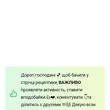
Дорогі господині 💕 щоб бачити у
стрічці рецептики,
ВАЖЛИВО
проявляти активність, ставити
вподобайки 👍❤️, коментувати 👇та
ділитись з друзями 🫶🙌 Дякую всім