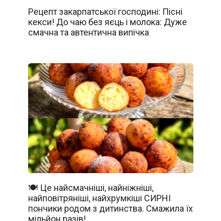
Рецепт закарпатської господині: Пісні
кекси! До чаю без яєць і молока: Дуже
смачна та автентична випічка
🍽️ Це найсмачніші, найніжніші,
найповітряніші, найхрумкіші СИРНІ
пончики родом з дитинства. Смажила їх
мільйон разів!