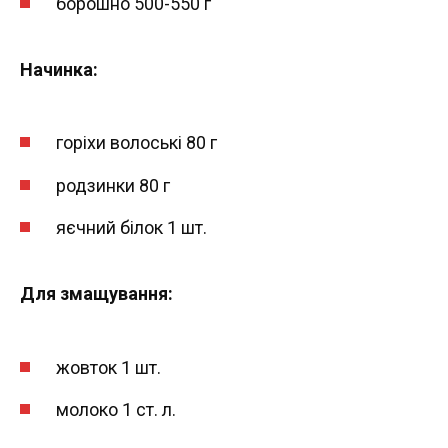
борошно 500-550 г
Начинка:
горіхи волоські 80 г
родзинки 80 г
яєчний білок 1 шт.
Для змащування:
жовток 1 шт.
молоко 1 ст. л.