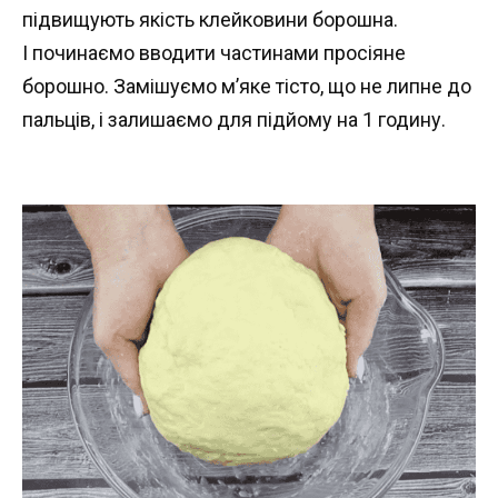
підвищують якість клейковини борошна.
І починаємо вводити частинами просіяне
борошно. Замішуємо м’яке тісто, що не липне до
пальців, і залишаємо для підйому на 1 годину.