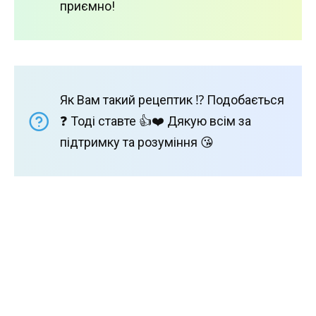
приємно!
Як Вам такий рецептик ⁉️ Подобається
❓ Тоді ставте 👍❤️ Дякую всім за
підтримку та розуміння 😘