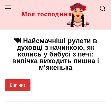
Перейти
до
змісту
🍽️ Найсмачніші рулети в
духовці з начинкою, як
колись у бабусі з печі:
випічка виходить пишна і
м’якенька
Випічка