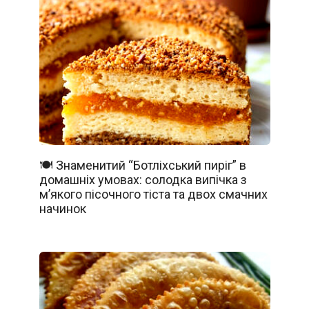
🍽️ Знаменитий “Ботліхський пиріг” в
домашніх умовах: солодка випічка з
м’якого пісочного тіста та двох смачних
начинок