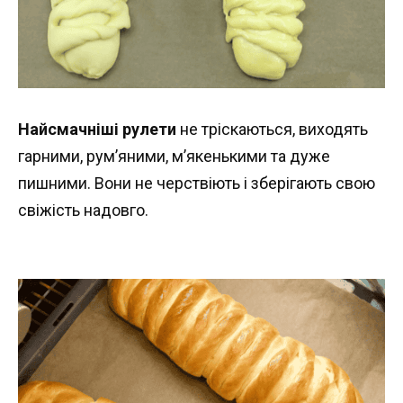
Найсмачніші рулети
не тріскаються, виходять
гарними, рум’яними, м’якенькими та дуже
пишними. Вони не черствіють і зберігають свою
свіжість надовго.