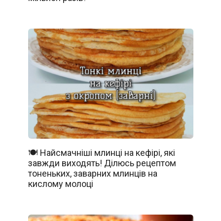
🍽️ Найсмачніші млинці на кефірі, які
завжди виходять! Ділюсь рецептом
тоненьких, заварних млинців на
кислому молоці