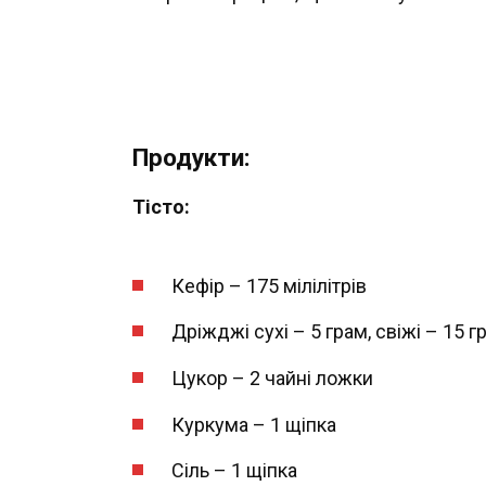
Продукти:
Тісто:
Кефір – 175 мілілітрів
Дріжджі сухі – 5 грам, свіжі – 15 г
Цукор – 2 чайні ложки
Куркума – 1 щіпка
Сіль – 1 щіпка