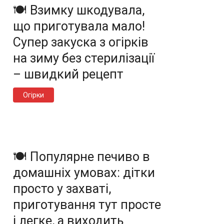
🍽️ Взимку шкодувала,
що приготувала мало!
Супер закуска з огірків
на зиму без стерилізації
– швидкий рецепт
Огірки
🍽️ Популярне печиво в
домашніх умовах: дітки
просто у захваті,
приготування тут просте
і легке, а виходить