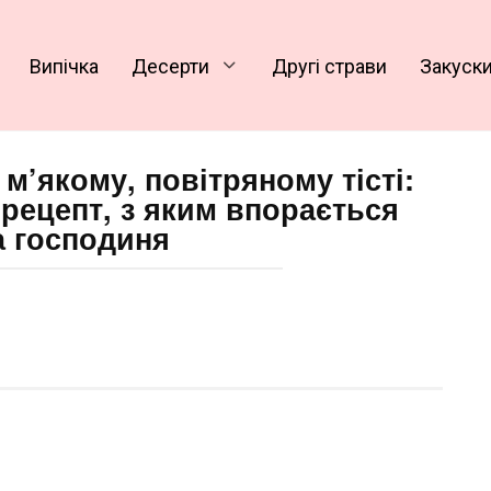
Випічка
Десерти
Другі страви
Закуск
 м’якому, повітряному тісті:
рецепт, з яким впорається
а господиня