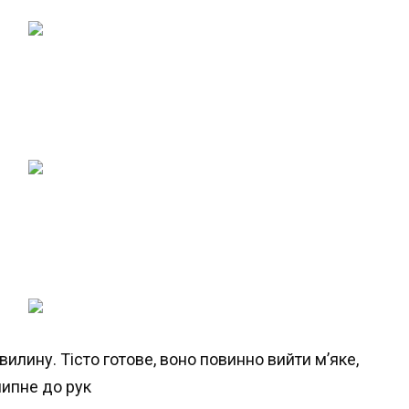
илину. Тісто готове, воно повинно вийти м’яке,
липне до рук