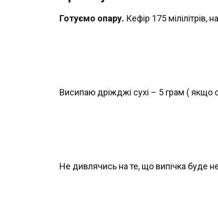
Готуємо опару.
Кефір 175 мілілітрів, н
Висипаю дріжджі сухі – 5 грам ( якщо с
Не дивлячись на те, що випічка буде н