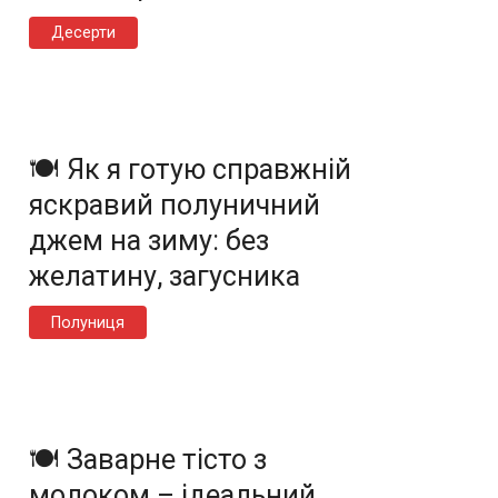
Десерти
🍽️ Як я готую справжній
яскравий полуничний
джем на зиму: без
желатину, загусника
Полуниця
🍽️ Заварне тісто з
молоком – ідеальний