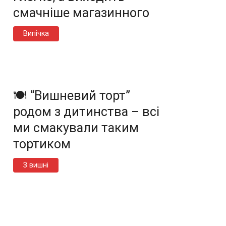
смачніше магазинного
Випічка
🍽️ “Вишневий торт”
родом з дитинства – всі
ми смакували таким
тортиком
З вишні