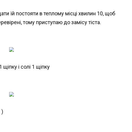
дати їй постояти в теплому місці хвилин 10, щоб
евірені, тому приступаю до замісу тіста.
 щіпку і солі 1 щіпку
 )