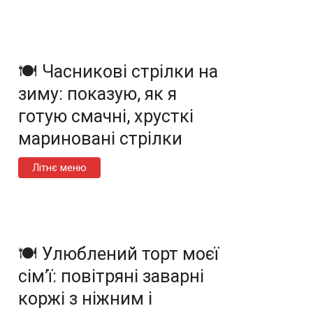
🍽️ Часникові стрілки на
зиму: показую, як я
готую смачні, хрусткі
мариновані стрілки
Літнє меню
🍽️ Улюблений торт моєї
сім’ї: повітряні заварні
коржі з ніжним і