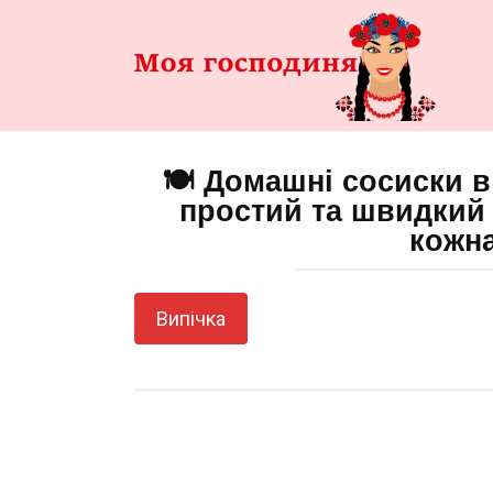
Перейти
до
змісту
🍽️ Домашні сосиски в
простий та швидкий 
кожн
Випічка