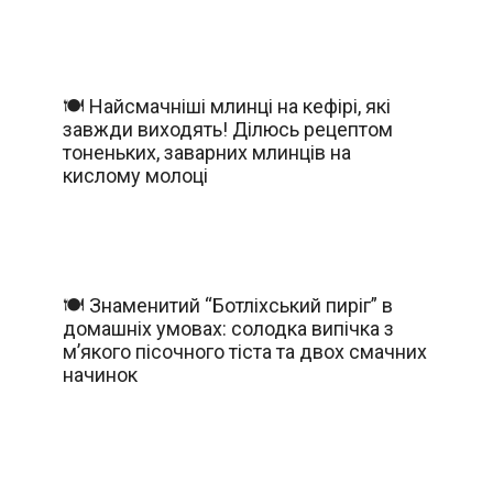
🍽️ Найсмачніші млинці на кефірі, які
завжди виходять! Ділюсь рецептом
тоненьких, заварних млинців на
кислому молоці
🍽️ Знаменитий “Ботліхський пиріг” в
домашніх умовах: солодка випічка з
м’якого пісочного тіста та двох смачних
начинок