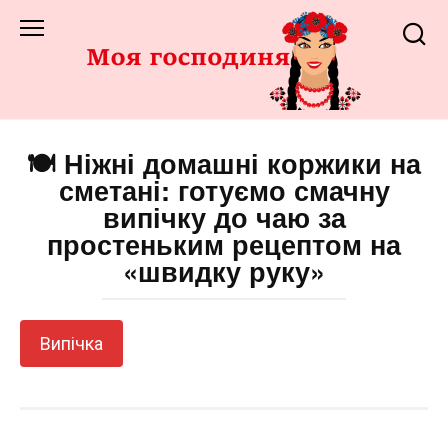
Перейти
до
змісту
🍽️ Ніжні домашні коржики на
сметані: готуємо смачну
випічку до чаю за
простеньким рецептом на
«швидку руку»
Випічка