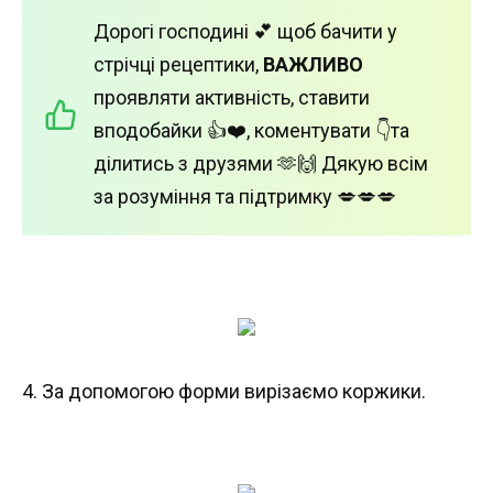
Дорогі господині 💕 щоб бачити у
стрічці рецептики,
ВАЖЛИВО
проявляти активність, ставити
вподобайки 👍❤️, коментувати 👇та
ділитись з друзями 🫶🙌 Дякую всім
за розуміння та підтримку 💋💋💋
4. За допомогою форми вирізаємо коржики.