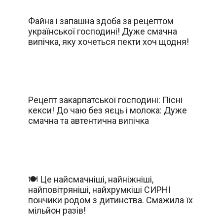
Файна і запашна здоба за рецептом
української господині! Дуже смачна
випічка, яку хочеться пекти хоч щодня!
Рецепт закарпатської господині: Пісні
кекси! До чаю без яєць і молока: Дуже
смачна та автентична випічка
🍽️ Це найсмачніші, найніжніші,
найповітряніші, найхрумкіші СИРНІ
пончики родом з дитинства. Смажила їх
мільйон разів!