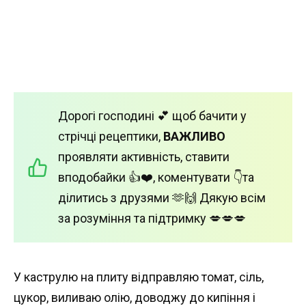
Дорогі господині 💕 щоб бачити у
стрічці рецептики,
ВАЖЛИВО
проявляти активність, ставити
вподобайки 👍❤️, коментувати 👇та
ділитись з друзями 🫶🙌 Дякую всім
за розуміння та підтримку 💋💋💋
У каструлю на плиту відправляю томат, сіль,
цукор, виливаю олію, доводжу до кипіння і