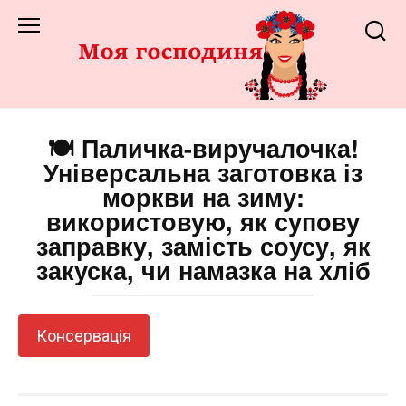
Перейти
до
змісту
🍽️ Паличка-виручалочка!
Універсальна заготовка із
моркви на зиму:
використовую, як супову
заправку, замість соусу, як
закуска, чи намазка на хліб
Консервація