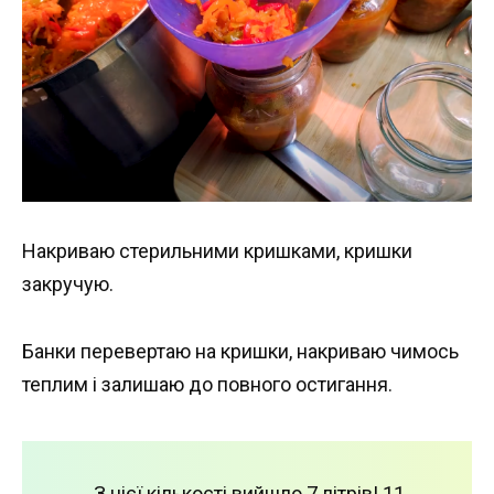
Накриваю стерильними кришками, кришки
закручую.
Банки перевертаю на кришки, накриваю чимось
теплим і залишаю до повного остигання.
З цієї кількості вийшло 7 літрів! 11