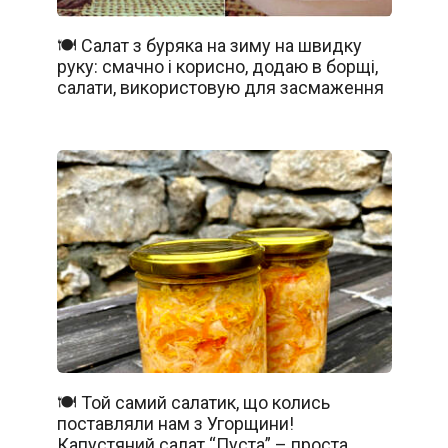
🍽️ Салат з буряка на зиму на швидку
руку: смачно і корисно, додаю в борщі,
салати, використовую для засмаження
🍽️ Той самий салатик, що колись
поставляли нам з Угорщини!
Капустяний салат “Пуста” – проста,