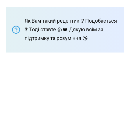
Як Вам такий рецептик ⁉️ Подобається
❓ Тоді ставте 👍❤️ Дякую всім за
підтримку та розуміння 😘