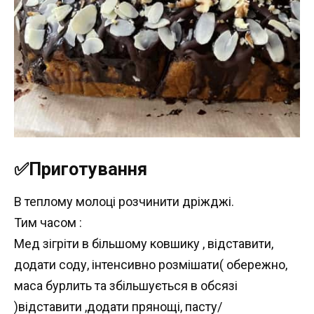
✅Приготування
В теплому молоці розчинити дріжджі.
Тим часом :
Мед зігріти в більшому ковшику , відставити,
додати соду, інтенсивно розмішати( обережно,
маса бурлить та збільшується в обсязі
)відставити ,додати прянощі, пасту/