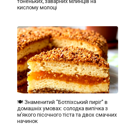
тоненьких, заварних млинців на
кислому молоці
🍽️ Знаменитий “Ботліхський пиріг” в
домашніх умовах: солодка випічка з
м’якого пісочного тіста та двох смачних
начинок