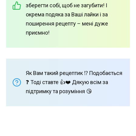
зберегти собі, щоб не загубити! І
окрема подяка за Ваші лайки і за
поширення рецепту – мені дуже
приємно!
Як Вам такий рецептик ⁉️ Подобається
❓ Тоді ставте 👍❤️ Дякую всім за
підтримку та розуміння 😘