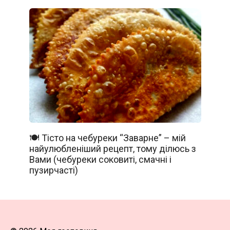
🍽️ Тісто на чебуреки “Заварне” – мій
найулюбленіший рецепт, тому ділюсь з
Вами (чебуреки соковиті, смачні і
пузирчасті)