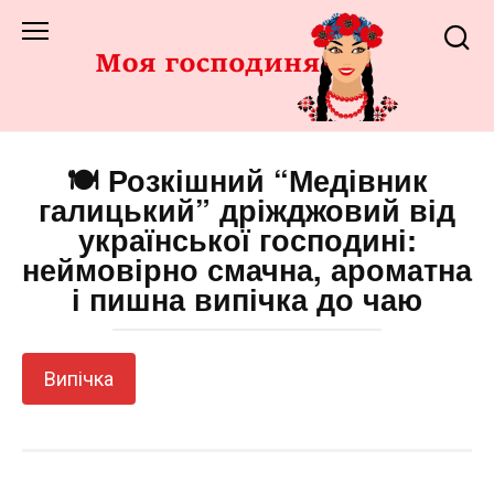
Перейти
до
змісту
🍽️ Розкішний “Медівник
галицький” дріжджовий від
української господині:
неймовірно смачна, ароматна
і пишна випічка до чаю
Випічка