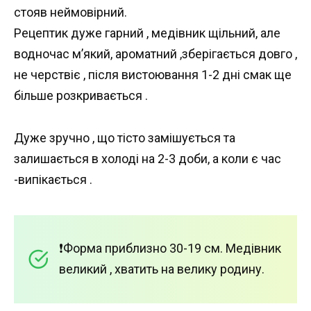
стояв неймовірний.
Рецептик дуже гарний , медівник щільний, але
водночас м’який, ароматний ,зберігається довго ,
не черствіє , після вистоювання 1-2 дні смак ще
більше розкривається .
Дуже зручно , що тісто замішується та
залишається в холоді на 2-3 доби, а коли є час
-випікається .
❗️Форма приблизно 30-19 см. Медівник
великий , хватить на велику родину.