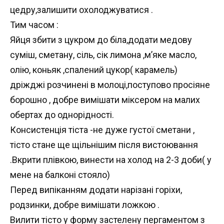
цедру,залишити охолоджуватися .
Тим часом :
Яйця збити з цукром до біла,додати медову
суміш, сметану, сіль, сік лимона ,м’яке масло,
олію, коньяк ,спалений цукор( карамель)
дріжджі розчинені в молоці,поступово просіяне
борошно , добре вимішати міксером на малих
обертах до однорідності.
Консистенція тіста -не дуже густої сметани ,
тісто стане ще щільнішим після вистоювання
.Вкрити плівкою, винести на холод на 2-3 доби( у
мене на балконі стояло)
Перед випіканням додати нарізані горіхи,
родзинки, добре вимішати ложкою .
Вилити тісто у форму застелену пергаментом з