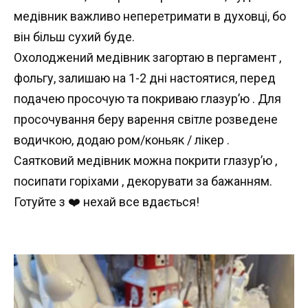
медівник важливо неперетримати в духовці, бо
він більш сухий буде.
Охолоджений медівник загортаю в пергамент ,
фольгу, залишаю на 1-2 дні настоятися, перед
подачею просочую та покриваю глазур’ю . Для
просочування беру варення світле розведене
водичкою, додаю ром/коньяк / лікер .
Саятковий медівник можна покрити глазур’ю ,
посипати горіхами , декорувати за бажанням.
Готуйте з ❤️ нехай все вдається!