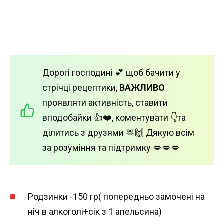
Дорогі господині 💕 щоб бачити у
стрічці рецептики,
ВАЖЛИВО
проявляти активність, ставити
вподобайки 👍❤️, коментувати 👇та
ділитись з друзями 🫶🙌 Дякую всім
за розуміння та підтримку 💋💋💋
Родзинки -150 гр( попередньо замочені на
ніч в алкоголі+сік з 1 апельсина)