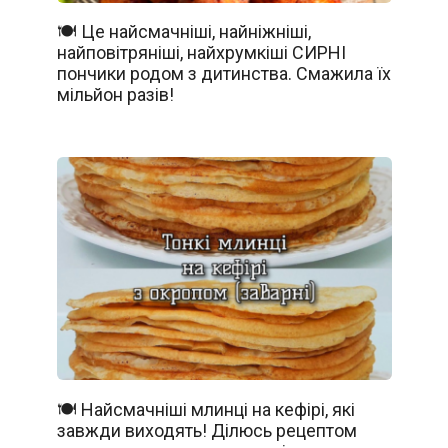
🍽️ Це найсмачніші, найніжніші,
найповітряніші, найхрумкіші СИРНІ
пончики родом з дитинства. Смажила їх
мільйон разів!
🍽️ Найсмачніші млинці на кефірі, які
завжди виходять! Ділюсь рецептом