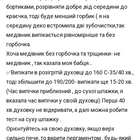
бортиками, розрівняти добре ,від середини до
краєчка, тоді буде менший горбик ( я на
середину деко встромила дві зубочистки,так
медівник випікається рівномірніше та без
горбочка.
Хоча медівник без горбочка та тріщинки- не
медівник , так казала моя бабця…
✅Випікати в розігрітій духовці до 160 С-35/40 хв.,
тоді збільшити до 190/200- випікати ще 15-20 хв.
(Час випічки приблизний , до сухої шпажки, я
вказала час випічки у своїй духовці) Перші 40
хв.духовку не відкривати, а далі можна робити
тест на суху шпажку .
Орієнтуйтесь на свою духовку, якщо верх
сильно пече, то вкрити пергаментом , будь-який