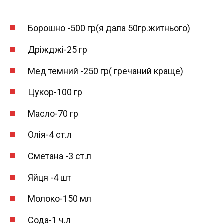
Борошно -500 гр(я дала 50гр.житнього)
Дріжджі-25 гр
Мед темний -250 гр( гречаний краще)
Цукор-100 гр
Масло-70 гр
Олія-4 ст.л
Сметана -3 ст.л
Яйця -4 шт
Молоко-150 мл
Сода-1 ч.л