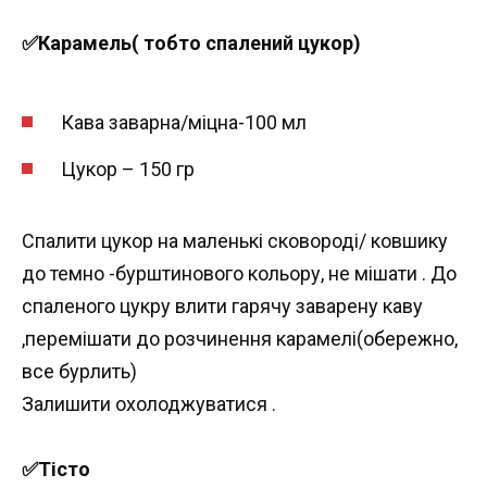
✅Карамель( тобто спалений цукор)
Кава заварна/міцна-100 мл
Цукор – 150 гр
Спалити цукор на маленькі сковороді/ ковшику
до темно -бурштинового кольору, не мішати . До
спаленого цукру влити гарячу заварену каву
,перемішати до розчинення карамелі(обережно,
все бурлить)
Залишити охолоджуватися .
✅Тісто