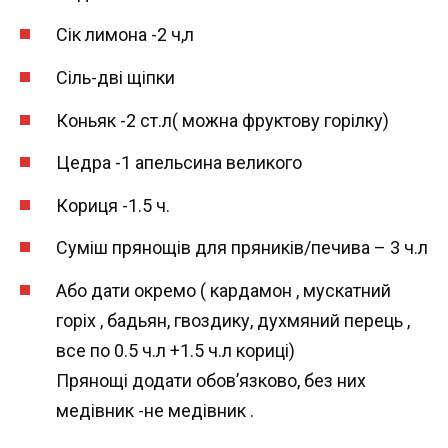
Сік лимона -2 ч,л
Сіль-дві щіпки
Коньяк -2 ст.л( можна фруктову горілку)
Цедра -1 апельсина великого
Кориця -1.5 ч.
Суміш прянощів для пряників/печива – 3 ч.л
Або дати окремо ( кардамон , мускатний
горіх , бадьян, гвоздику, духмяний перець ,
все по 0.5 ч.л +1.5 ч.л кориці)
Прянощі додати обов’язково, без них
медівник -не медівник .