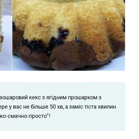
двошаровий кекс з ягідним прошарком з
е у вас не більше 50 хв, а заміс тіста хвилин
дко-смачно-просто”!