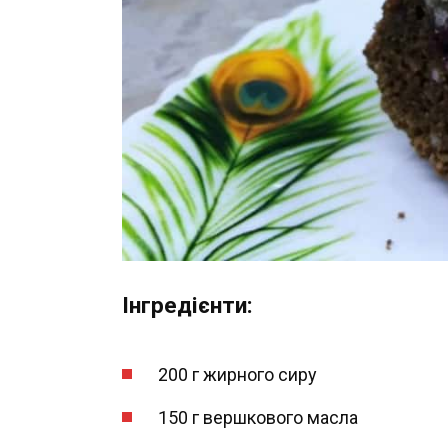
Інгредієнти:
200 г жирного сиру
150 г вершкового масла