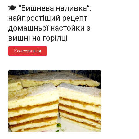
🍽️ “Вишнева наливка”:
найпростіший рецепт
домашньої настойки з
вишні на горілці
Консервація