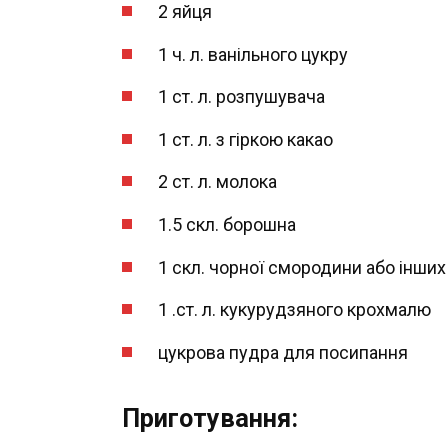
2 яйця
1 ч. л. ванільного цукру
1 ст. л. розпушувача
1 ст. л. з гіркою какао
2 ст. л. молока
1.5 скл. борошна
1 скл. чорної смородини або інших
1 .ст. л. кукурудзяного крохмалю
цукрова пудра для посипання
Приготування: