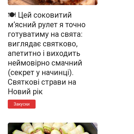
🍽️ Цей соковитий
м’ясний рулет я точно
готуватиму на свята:
виглядає святково,
апетитно і виходить
неймовірно смачний
(секрет у начинці).
Святкові страви на
Новий рік
Закуски