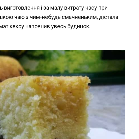
 виготовлення і за малу витрату часу при
ашкою чаю з чим-небудь смачненьким, дістала
омат кексу наповнив увесь будинок.