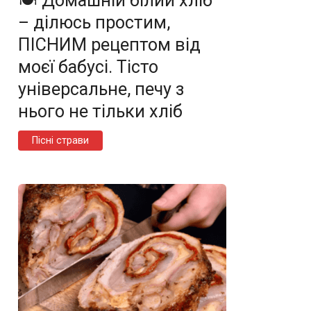
🍽️ Домашній білий хліб
– ділюсь простим,
ПІСНИМ рецептом від
моєї бабусі. Тісто
універсальне, печу з
нього не тільки хліб
Пісні страви