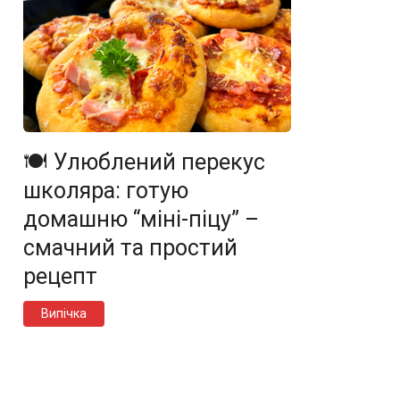
🍽️ Улюблений перекус
школяра: готую
домашню “міні-піцу” –
смачний та простий
рецепт
Випічка