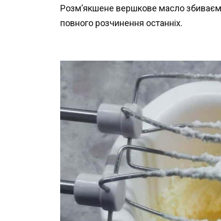
Розм’якшене вершкове масло збиваємо
повного розчинення останніх.