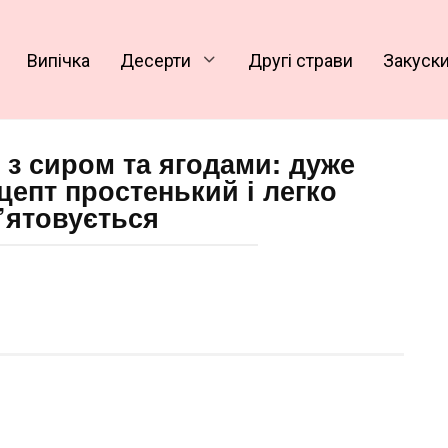
Випічка
Десерти
Другі страви
Закуск
 з сиром та ягодами: дуже
цепт простенький і легко
’ятовується