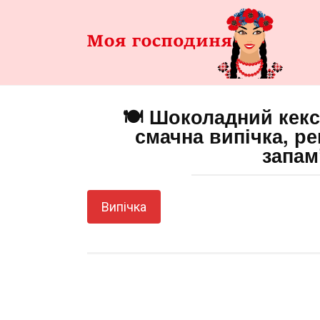
Перейти
до
змісту
🍽️ Шоколадний кекс
смачна випічка, ре
запам
Випічка