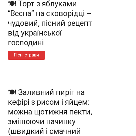
🍽️ Торт з яблуками
“Весна” на сковорідці –
чудовий, пісний рецепт
від української
господині
Пісні страви
🍽️ Заливний пиріг на
кефірі з рисом і яйцем:
можна щотижня пекти,
змінюючи начинку
(швидкий і смачний