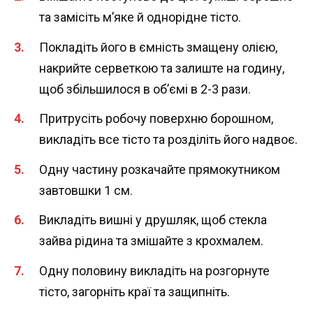
та замісіть м’яке й однорідне тісто.
Покладіть його в ємність змащену олією,
накрийте серветкою та залиште на годину,
щоб збільшилося в об’ємі в 2-3 рази.
Притрусіть робочу поверхню борошном,
викладіть все тісто та розділіть його надвоє.
Одну частину розкачайте прямокутником
завтовшки 1 см.
Викладіть вишні у друшляк, щоб стекла
зайва рідина та змішайте з крохмалем.
Одну половину викладіть на розгорнуте
тісто, загорніть краї та защипніть.