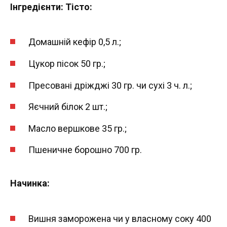
Інгредієнти:
Тісто:
Домашній кефір 0,5 л.;
Цукор пісок 50 гр.;
Пресовані дріжджі 30 гр. чи сухі 3 ч. л.;
Яєчний білок 2 шт.;
Масло вершкове 35 гр.;
Пшеничне борошно 700 гр.
Начинка:
Вишня заморожена чи у власному соку 400