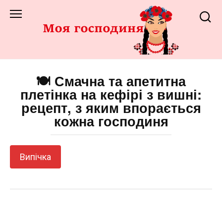
Перейти
до
змісту
🍽️ Смачна та апетитна
плетінка на кефірі з вишні:
рецепт, з яким впорається
кожна господиня
Випічка