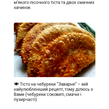
м’якого пісочного тіста та двох смачних
начинок
🍽️ Тісто на чебуреки “Заварне” – мій
найулюбленіший рецепт, тому ділюсь з
Вами (чебуреки соковиті, смачні і
пузирчасті)