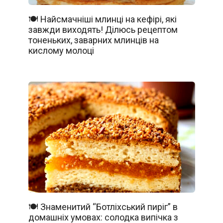
🍽️ Найсмачніші млинці на кефірі, які
завжди виходять! Ділюсь рецептом
тоненьких, заварних млинців на
кислому молоці
🍽️ Знаменитий “Ботліхський пиріг” в
домашніх умовах: солодка випічка з