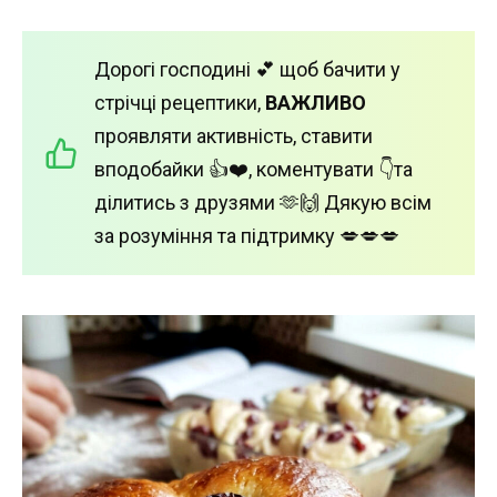
Дорогі господині 💕 щоб бачити у
стрічці рецептики,
ВАЖЛИВО
проявляти активність, ставити
вподобайки 👍❤️, коментувати 👇та
ділитись з друзями 🫶🙌 Дякую всім
за розуміння та підтримку 💋💋💋