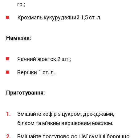
гр.;
Крохмаль кукурудзяний 1,5 ст. л.
Намазка:
Яєчний жовток 2 шт.;
Вершки 1 ст. л.
Приготування:
Змішайте кефір з цукром, дріжджами,
білком та м’яким вершковим маслом.
Вмішайте поступово до цієї суміші борошно