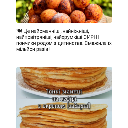
🍽️ Це найсмачніші, найніжніші,
найповітряніші, найхрумкіші СИРНІ
пончики родом з дитинства. Смажила їх
мільйон разів!